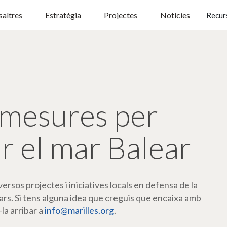
altres
Estratègia
Projectes
Notícies
Recur
mesures per
r el mar Balear
rsos projectes i iniciatives locals en defensa de la
ars. Si tens alguna idea que creguis que encaixa amb
-la arribar a
info@marilles.org
.