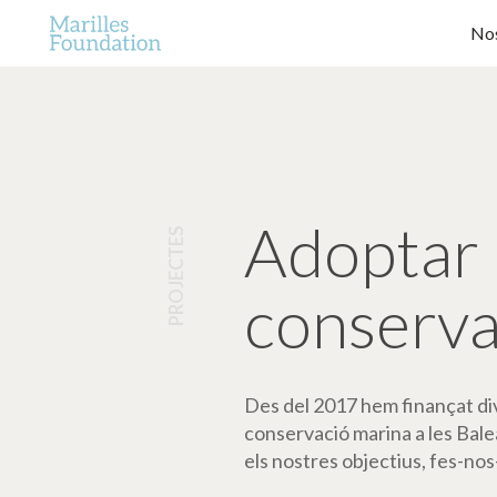
Nos
Adoptar 
PROJECTES
conserva
Des del 2017 hem finançat dive
conservació marina a les Bale
els nostres objectius, fes-nos