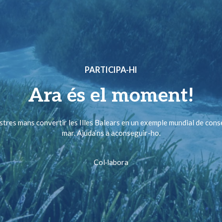
PARTICIPA-HI
Ara és el moment!
ostres mans convertir les Illes Balears en un exemple mundial de cons
mar. Ajuda’ns a aconseguir-ho.
Col·labora