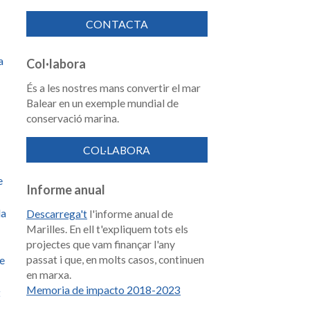
CONTACTA
a
Col·labora
És a les nostres mans convertir el mar
Balear en un exemple mundial de
conservació marina.
COL·LABORA
e
Informe anual
la
Descarrega't
l'informe anual de
Marilles. En ell t'expliquem tots els
projectes que vam finançar l'any
passat i que, en molts casos, continuen
de
en marxa.
Memoria de impacto 2018-2023
t