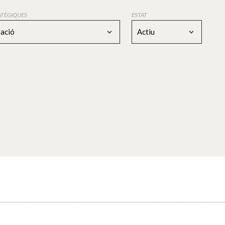
RATÈGIQUES
ESTAT
gació
Actiu