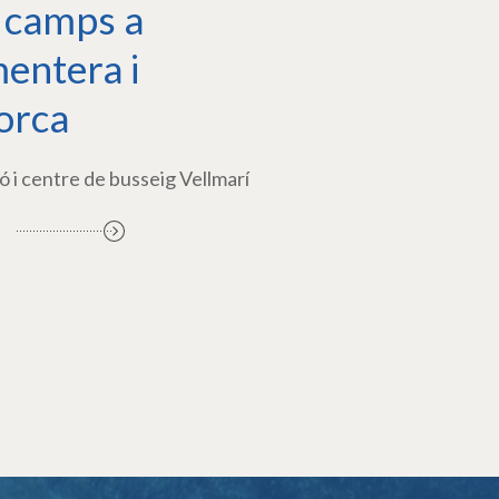
 camps a
entera i
orca
ó i centre de busseig Vellmarí