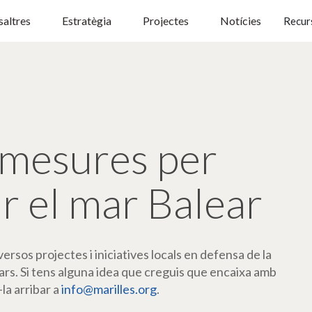
altres
Estratègia
Projectes
Notícies
Recur
mesures per
r el mar Balear
rsos projectes i iniciatives locals en defensa de la
ars. Si tens alguna idea que creguis que encaixa amb
-la arribar a
info@marilles.org
.