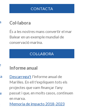
CONTACTA
a
Col·labora
És a les nostres mans convertir el mar
Balear en un exemple mundial de
conservació marina.
COL·LABORA
e
Informe anual
la
Descarrega't
l'informe anual de
Marilles. En ell t'expliquem tots els
projectes que vam finançar l'any
passat i que, en molts casos, continuen
de
en marxa.
Memoria de impacto 2018-2023
t