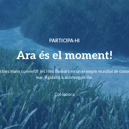
PARTICIPA-HI
Ara és el moment!
ostres mans convertir les Illes Balears en un exemple mundial de cons
mar. Ajuda’ns a aconseguir-ho.
Col·labora