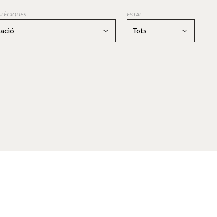
RATÈGIQUES
ESTAT
gació
Tots