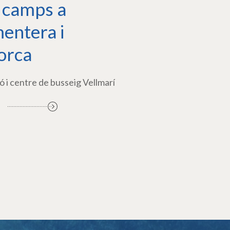
 camps a
entera i
orca
ó i centre de busseig Vellmarí