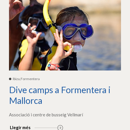
Ibiza,Formentera
Dive camps a Formentera i
Mallorca
Associació i centre de busseig Vellmarí
Llegir més