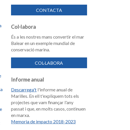
CONTACTA
a
Col·labora
És a les nostres mans convertir el mar
Balear en un exemple mundial de
conservació marina.
COL·LABORA
e
Informe anual
la
Descarrega't
l'informe anual de
Marilles. En ell t'expliquem tots els
projectes que vam finançar l'any
passat i que, en molts casos, continuen
de
en marxa.
Memoria de impacto 2018-2023
t