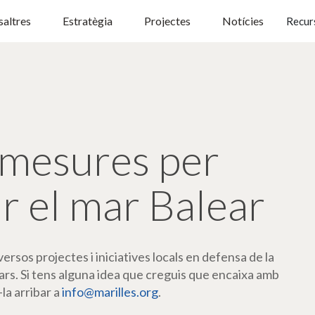
altres
Estratègia
Projectes
Notícies
Recur
mesures per
r el mar Balear
rsos projectes i iniciatives locals en defensa de la
ars. Si tens alguna idea que creguis que encaixa amb
-la arribar a
info@marilles.org
.