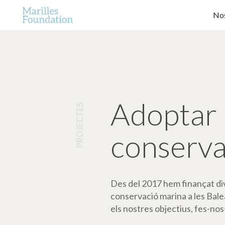
Nos
Adoptar 
PROJECTES
conserva
Des del 2017 hem finançat dive
conservació marina a les Bale
els nostres objectius, fes-nos