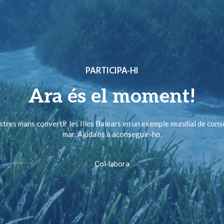
PARTICIPA-HI
Ara és el moment!
ostres mans convertir les Illes Balears en un exemple mundial de cons
mar. Ajuda’ns a aconseguir-ho.
Col·labora