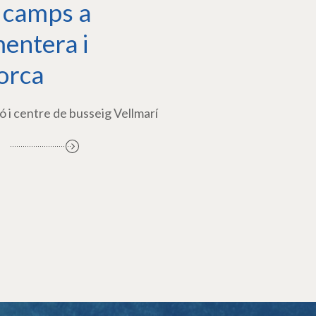
 camps a
entera i
orca
ó i centre de busseig Vellmarí