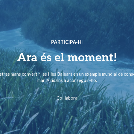
PARTICIPA-HI
Ara és el moment!
ostres mans convertir les Illes Balears en un exemple mundial de cons
mar. Ajuda’ns a aconseguir-ho.
Col·labora