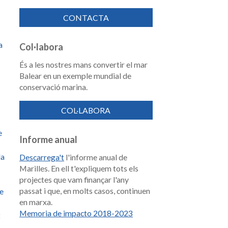
CONTACTA
a
Col·labora
És a les nostres mans convertir el mar
Balear en un exemple mundial de
conservació marina.
COL·LABORA
e
Informe anual
la
Descarrega't
l'informe anual de
Marilles. En ell t'expliquem tots els
projectes que vam finançar l'any
passat i que, en molts casos, continuen
de
en marxa.
Memoria de impacto 2018-2023
t