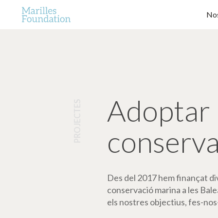
Nos
Adoptar 
PROJECTES
conserva
Des del 2017 hem finançat dive
conservació marina a les Bale
els nostres objectius, fes-nos