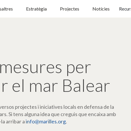
altres
Estratègia
Projectes
Notícies
Recur
mesures per
r el mar Balear
rsos projectes i iniciatives locals en defensa de la
ars. Si tens alguna idea que creguis que encaixa amb
-la arribar a
info@marilles.org
.