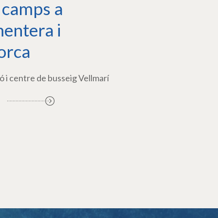
 camps a
entera i
orca
ó i centre de busseig Vellmarí