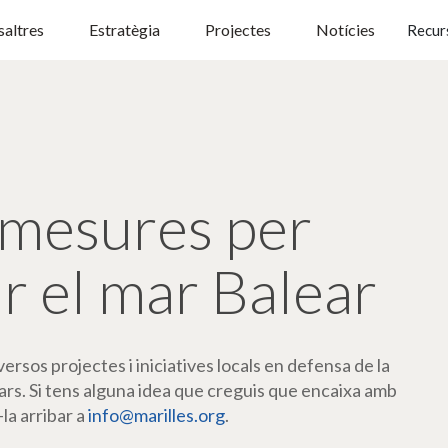
altres
Estratègia
Projectes
Notícies
Recur
mesures per
r el mar Balear
rsos projectes i iniciatives locals en defensa de la
ars. Si tens alguna idea que creguis que encaixa amb
-la arribar a
info@marilles.org
.