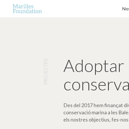
Nos
Adoptar 
PROJECTES
conserva
Des del 2017 hem finançat dive
conservació marina a les Bale
els nostres objectius, fes-nos