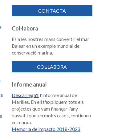
CONTACTA
a
Col·labora
És a les nostres mans convertir el mar
Balear en un exemple mundial de
conservació marina.
COL·LABORA
e
Informe anual
la
Descarrega't
l'informe anual de
Marilles. En ell t'expliquem tots els
projectes que vam finançar l'any
passat i que, en molts casos, continuen
de
en marxa.
Memoria de impacto 2018-2023
t