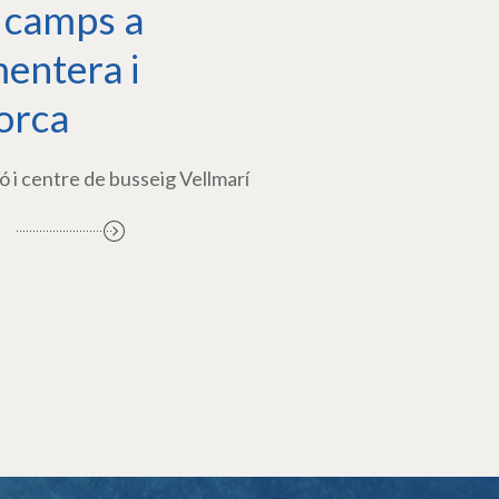
 camps a
entera i
orca
ó i centre de busseig Vellmarí