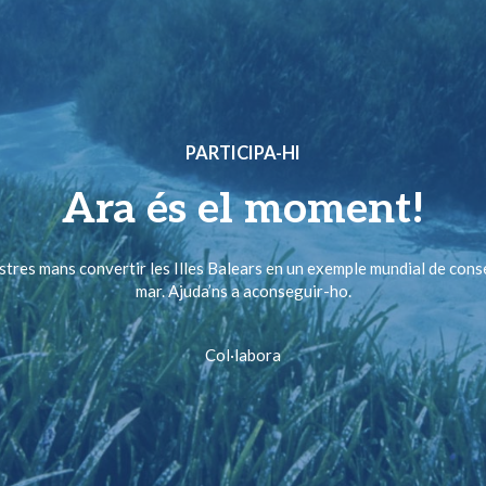
PARTICIPA-HI
Ara és el moment!
ostres mans convertir les Illes Balears en un exemple mundial de cons
mar. Ajuda’ns a aconseguir-ho.
Col·labora