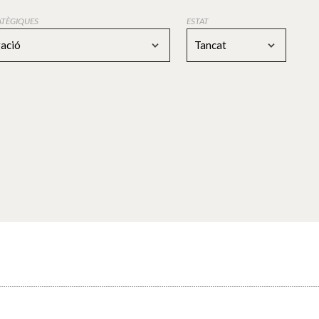
RATÈGIQUES
ESTAT
gació
Tancat