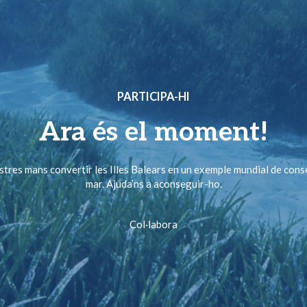
PARTICIPA-HI
Ara és el moment!
ostres mans convertir les Illes Balears en un exemple mundial de cons
mar. Ajuda’ns a aconseguir-ho.
Col·labora