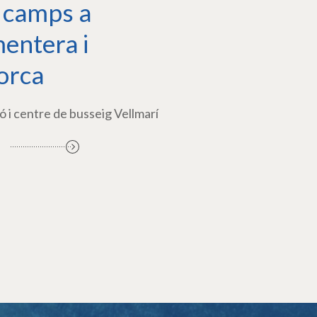
 camps a
entera i
orca
ó i centre de busseig Vellmarí