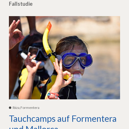
Fallstudie
Ibiza,Formentera
Tauchcamps auf Formentera
und Mallorca