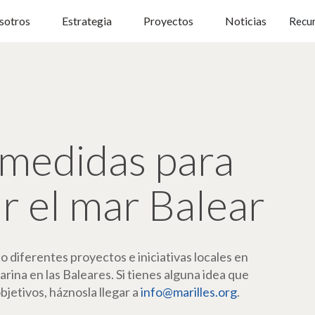
sotros
Estrategia
Proyectos
Noticias
Recu
medidas para
r el mar Balear
diferentes proyectos e iniciativas locales en
rina en las Baleares. Si tienes alguna idea que
jetivos, háznosla llegar a
info@marilles.org
.