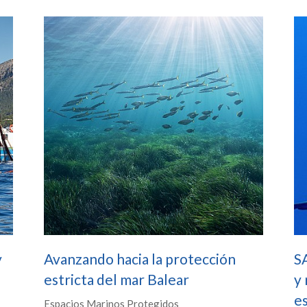
y
Avanzando hacia la protección
S
estricta del mar Balear
y 
e
Espacios Marinos Protegidos