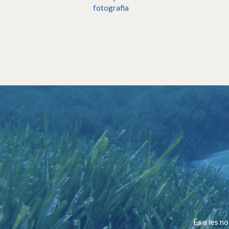
fotografia
És a les n