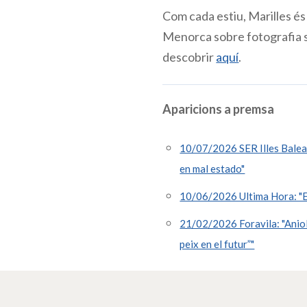
Com cada estiu, Marilles és 
Menorca sobre fotografia s
descobrir
aquí
.
Aparicions a premsa
10/07/2026 SER Illes Balear
en mal estado"
10/06/2026 Ultima Hora: "El
21/02/2026 Foravila: "Aniol 
peix en el futur”"