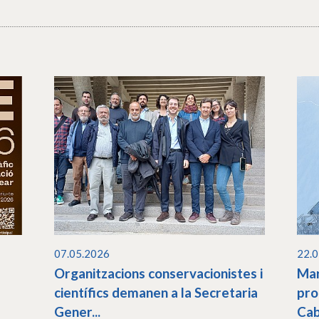
07.05.2026
22.
Organitzacions conservacionistes i
Mar
científics demanen a la Secretaria
pro
Gener...
Cab