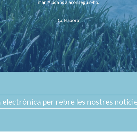
mar. Ajuda’ns a aconseguir-ho.
Col·labora