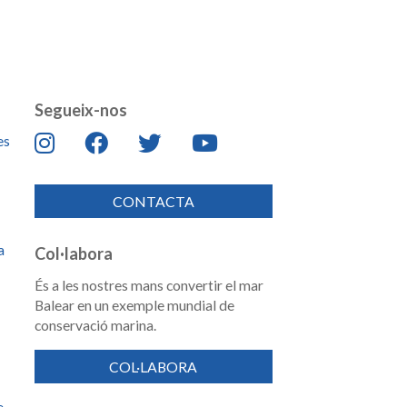
Segueix-nos
es
CONTACTA
a
Col·labora
És a les nostres mans convertir el mar
Balear en un exemple mundial de
conservació marina.
COL·LABORA
e