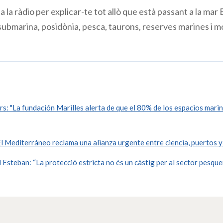
a la ràdio per explicar-te tot allò que està passant a la mar 
ubmarina, posidònia, pesca, taurons, reserves marines i m
s: "La fundación Marilles alerta de que el 80% de los espacios mari
 Mediterráneo reclama una alianza urgente entre ciencia, puertos y
Esteban: “La protecció estricta no és un càstig per al sector pesquer