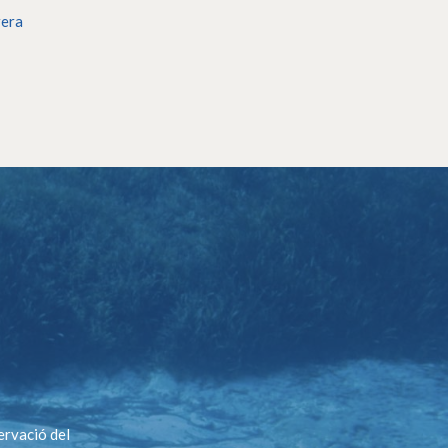
rera
ervació del