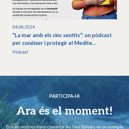
04.06.2024
“La mar amb els cinc sentits”: un pòdcast
per conèixer i protegir el Medite...
Pòdcast
PARTICIPA-HI
Ara és el moment!
És a les nostres mans convertir les Illes Balears en un exemple