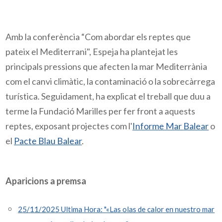
Amb la conferència “Com abordar els reptes que
pateix el Mediterrani",
Espeja
ha plantejat les
principals pressions que afecten la mar Mediterrània
com el canvi climàtic, la contaminació o la sobrecàrrega
turística. Seguidament, ha explicat el treball que duu a
terme la Fundació
Marilles
per fer front a aquests
reptes, exposant projectes com l'
Informe Mar
Balear
o
el
Pacte Blau Balear
.
Aparicions a premsa
25/11/2025 Ultima Hora: "«Las olas de calor en nuestro mar