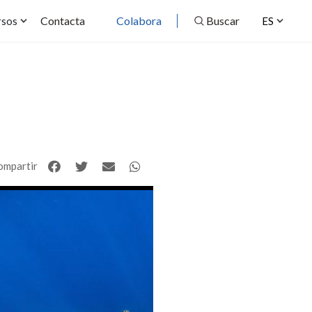
Contacta
Colabora
Buscar
rsos
ES
ompartir