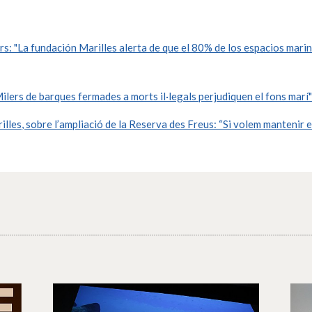
s: "La fundación Marilles alerta de que el 80% de los espacios mari
lers de barques fermades a morts il·legals perjudiquen el fons marí
lles, sobre l’ampliació de la Reserva des Freus: “Si volem mantenir el