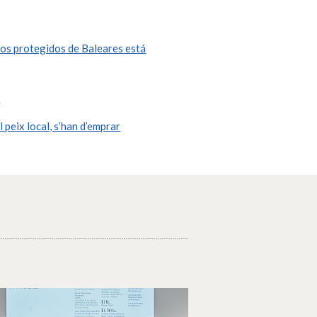
nos protegidos de Baleares está
"
 peix local, s’han d’emprar