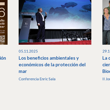
05.11.2025
29.
ión
Los beneficios ambientales y
La 
económicos de la protección del
cie
mar
Bio
Conferencia Enric Sala
II J