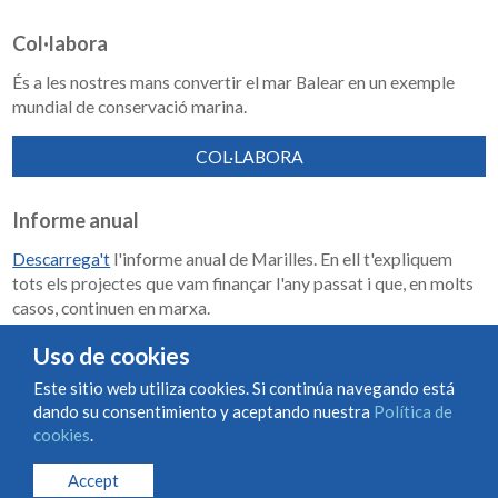
Col·labora
És a les nostres mans convertir el mar Balear en un exemple
mundial de conservació marina.
COL·LABORA
Informe anual
Descarrega't
l'informe anual de Marilles. En ell t'expliquem
tots els projectes que vam finançar l'any passat i que, en molts
casos, continuen en marxa.
Memoria de impacto 2018-2023
Uso de cookies
Este sitio web utiliza cookies. Si continúa navegando está
dando su consentimiento y aceptando nuestra
Política de
Condiciones de uso y contratación
Política de cookies
cookies
.
Política de privacidad
Accept
© Marilles Foundation