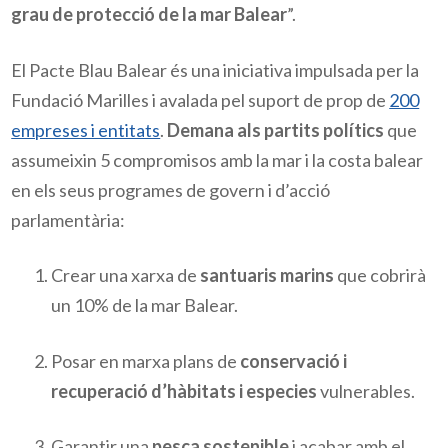
grau de protecció de la mar Balear
”.
El Pacte Blau Balear és una iniciativa impulsada per la
Fundació Marilles i avalada pel suport de prop de
200
empreses i entitats
.
Demana als partits polítics
que
assumeixin 5 compromisos amb la mar i la costa balear
en els seus programes de govern i d’acció
parlamentària:
Crear una xarxa de
santuaris marins
que cobrirà
un 10% de la mar Balear.
Posar en marxa plans de
conservació i
recuperació d’hàbitats i especies
vulnerables.
Garantir una
pesca sostenible
i acabar amb el