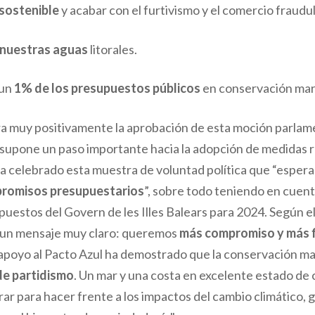
sostenible
y acabar con el furtivismo y el comercio fraudu
 nuestras aguas
litorales.
 un
1% de los presupuestos públicos
en conservación mar
ra muy positivamente la aprobación de esta moción parlame
“supone un paso importante hacia la adopción de medidas r
ha celebrado esta muestra de voluntad política que “esper
promisos presupuestarios
”, sobre todo teniendo en cuen
uestos del Govern de les Illes Balears para 2024. Según el 
o un mensaje muy claro: queremos
más compromiso y más 
l apoyo al Pacto Azul ha demostrado que la conservación ma
de partidismo
. Un mar y una costa en excelente estado de
 para hacer frente a los impactos del cambio climático, g