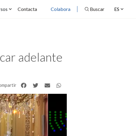
Contacta
Colabora
Buscar
rsos
ES
acar adelante
ompartir