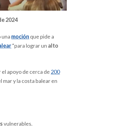
 de 2024
o una
moción
que pide a
alear
“para lograr un
alto
or el apoyo de cerca de
200
mar y la costa balear en
es
vulnerables.