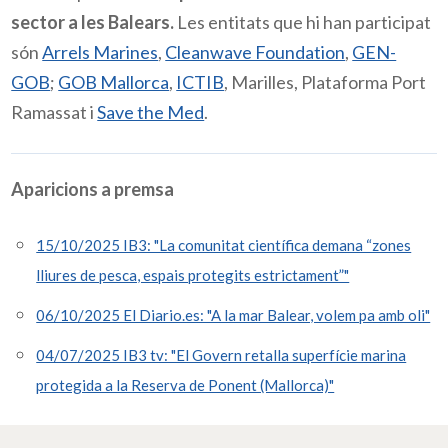
sector a les Balears.
Les entitats que hi han participat
són
Arrels Marines
,
Cleanwave Foundation
,
GEN-
GOB
;
GOB Mallorca
,
ICTIB
, Marilles, Plataforma Port
Ramassat i
Save the Med
.
Aparicions a premsa
15/10/2025 IB3: "La comunitat científica demana “zones
lliures de pesca, espais protegits estrictament”"
06/10/2025 El Diario.es: "A la mar Balear, volem pa amb oli"
04/07/2025 IB3 tv: "El Govern retalla superfície marina
protegida a la Reserva de Ponent (Mallorca)"