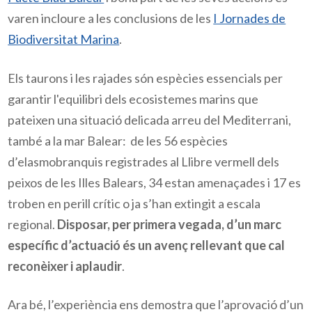
varen incloure a les conclusions de les
I Jornades de
Biodiversitat Marina
.
Els taurons i les rajades són espècies essencials per
garantir l'equilibri dels ecosistemes marins que
pateixen una situació delicada arreu del Mediterrani,
també a la mar Balear: de les 56 espècies
d’elasmobranquis registrades al Llibre vermell dels
peixos de les Illes Balears, 34 estan amenaçades i 17 es
troben en perill crític o ja s’han extingit a escala
regional.
Disposar, per primera vegada, d’un marc
específic d’actuació és un avenç rellevant que cal
reconèixer i aplaudir
.
Ara bé, l’experiència ens demostra que l’aprovació d’un