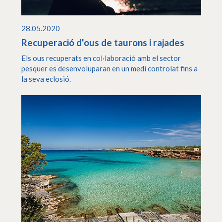
28.05.2020
Recuperació d'ous de taurons i rajades
Els ous recuperats en col·laboració amb el sector
pesquer es desenvoluparan en un medi controlat fins a
la seva eclosió.