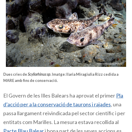
Dues cries de
Scyliorhinus sp
.
Imatge:
Ilaria Miragiulia Rizz cedida a
MARE amb fins de conservació.
El Govern de les Illes Balears ha aprovat el primer
Pla
d’acció per a la conservació de taurons i rajades
, una
passa llargament reivindicada pel sector científic i per
entitats com Marilles. La mesura estava recollida al
Pacte Blau Balear
i bona part de les seves accions es