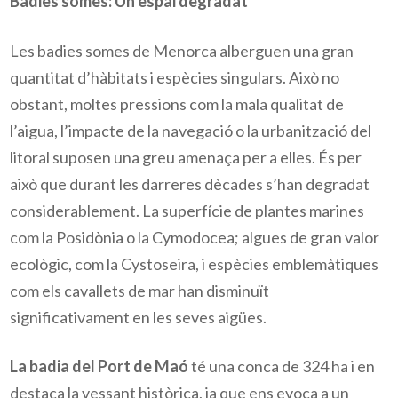
Badies somes: Un espai degradat
Les badies somes de Menorca alberguen una gran
quantitat d’hàbitats i espècies singulars. Això no
obstant, moltes pressions com la mala qualitat de
l’aigua, l’impacte de la navegació o la urbanització del
litoral suposen una greu amenaça per a elles. És per
això que durant les darreres dècades s’han degradat
considerablement. La superfície de plantes marines
com la Posidònia o la Cymodocea; algues de gran valor
ecològic, com la Cystoseira, i espècies emblemàtiques
com els cavallets de mar han disminuït
significativament en les seves aigües.
La badia del Port de Maó
té una conca de 324 ha i en
destaca la vessant històrica, ja que ens evoca a un