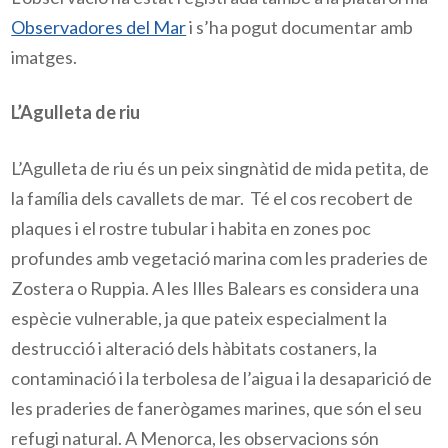
Observadores del Mar
i s’ha pogut documentar amb
imatges.
L’Agulleta de riu
L’Agulleta de riu és un peix singnàtid de mida petita, de
la família dels cavallets de mar. Té el cos recobert de
plaques i el rostre tubular i habita en zones poc
profundes amb vegetació marina com les praderies de
Zostera o Ruppia. A les Illes Balears es considera una
espècie vulnerable, ja que pateix especialment la
destrucció i alteració dels hàbitats costaners, la
contaminació i la terbolesa de l’aigua i la desaparició de
les praderies de fanerògames marines, que són el seu
refugi natural. A Menorca, les observacions són