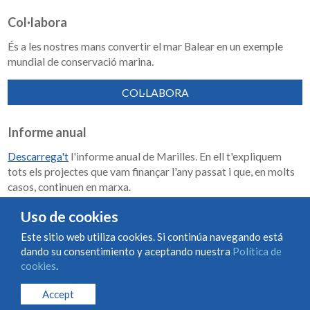
Col·labora
És a les nostres mans convertir el mar Balear en un exemple
mundial de conservació marina.
COL·LABORA
Informe anual
Descarrega't
l'informe anual de Marilles. En ell t'expliquem
tots els projectes que vam finançar l'any passat i que, en molts
casos, continuen en marxa.
Memoria de impacto 2018-2023
Uso de cookies
Este sitio web utiliza cookies. Si continúa navegando está
dando su consentimiento y aceptando nuestra
Política de
Condiciones de uso y contratación
Política de cookies
cookies
.
Política de privacidad
Accept
© Marilles Foundation