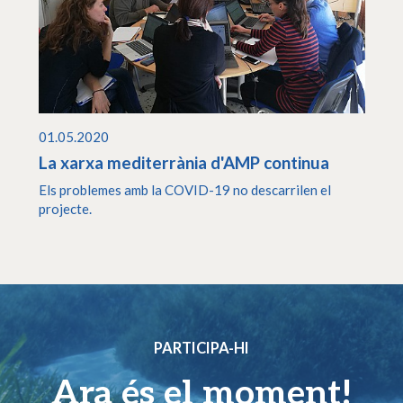
01.05.2020
La xarxa mediterrània d'AMP continua
Els problemes amb la COVID-19 no descarrilen el
projecte.
PARTICIPA-HI
Ara és el moment!