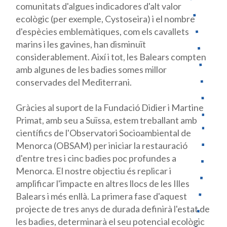
comunitats d'algues indicadores d'alt valor
ecològic (per exemple,
Cystoseira)
i el nombre
d'espècies emblemàtiques, com els cavallets
marins i les gavines, han disminuït
considerablement. Així i tot, les Balears compten
amb algunes de les badies somes millor
conservades del Mediterrani.
Gràcies al suport de la Fundació
Didier
i
Martine
Primat
, amb seu a Suïssa, estem treballant amb
científics de l'Observatori
Socioambiental
de
Menorca (
OBSAM)
per iniciar la restauració
d'entre tres i cinc badies poc profundes a
Menorca. El nostre objectiu és replicar i
amplificar l'impacte en altres llocs de les Illes
Balears i més enllà. La primera fase d'aquest
projecte de tres anys de durada definirà l'estat de
les badies, determinarà el seu potencial ecològic