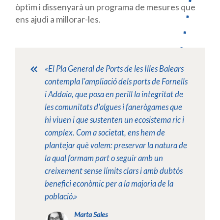
òptim i dissenyarà un programa de mesures que
ens ajudi a millorar-les.
«El Pla General de Ports de les Illes Balears
contempla l'ampliació dels ports de Fornells
i Addaia, que posa en perill la integritat de
les comunitats d'algues i fanerògames que
hi viuen i que sustenten un ecosistema ric i
complex. Com a societat, ens hem de
plantejar què volem: preservar la natura de
la qual formam part o seguir amb un
creixement sense límits clars i amb dubtós
benefici econòmic per a la majoria de la
població.»
Marta Sales