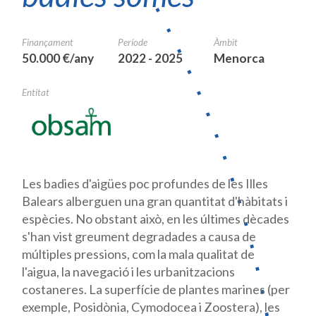
Finançament
Període
Àmbit
50.000 €/any
2022 - 2025
Menorca
Entitat
Les badies d'aigües poc profundes de les Illes
Balears alberguen una gran quantitat d'hàbitats i
espècies. No obstant això, en les últimes dècades
s'han vist greument degradades a causa de
múltiples pressions, com la mala qualitat de
l'aigua, la navegació i les urbanitzacions
costaneres. La superfície de plantes marines (per
exemple, Posidònia,
Cymodocea
i
Zoostera)
, les