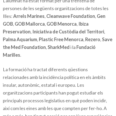
L’alumnat ha estat format per una trentena de
persones de les següents organitzacions de totes les
Illes:
Arrels Marines
,
Cleanwave Foundation
,
Gen
GOB
,
GOB Mallorca
,
GOB Menorca
,
Ibiza
Preservation
,
Iniciativa de Custòdia del Territori
,
Palma Aquarium
,
Plastic Free Menorca
,
Rezero
,
Save
the Med Foundation
,
SharkMed
i la
Fundació
Marilles
.
La formació ha tractat diferents qüestions
relacionades amb la incidència política en els àmbits
insular, autonòmic, estatal i europeu. Les
organitzacions participants han pogut estudiar els
principals processos legislatius en què poden incidir,
així com les eines amb les que compten per fer-ho. A
més a més, han tingut ocasió per conèixer experiències