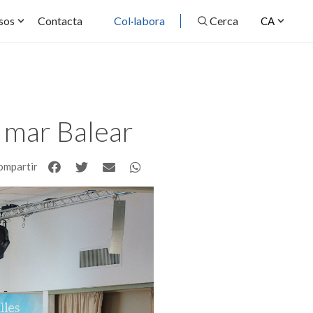
Contacta
Col·labora
Cerca
sos
CA
 mar Balear
ompartir