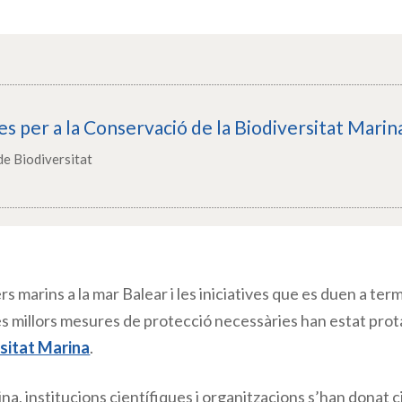
s per a la Conservació de la Biodiversitat Marin
de Biodiversitat
 marins a la mar Balear i les iniciatives que es duen a term
 les millors mesures de protecció necessàries han estat pro
rsitat Marina
.
ina, institucions científiques i organitzacions s’han donat 