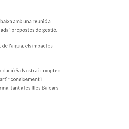
rabaixa amb una reunió a
ada i propostes de gestió.
 de l’aigua, els impactes
Fundació Sa Nostra i compten
artir coneixement i
na, tant a les Illes Balears