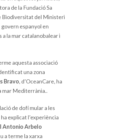
tora de la Fundació Sa
e Biodiversitat del Ministeri
del govern espanyol en
s a la mar catalanobalear i
 terme aquesta associació
identificat una zona
s Bravo
, d’OceanCare, ha
la mar Mediterrània..
lació de dofí mular a les
ha explicat l’experiència
 Antonio Arbelo
du a terme la xarxa