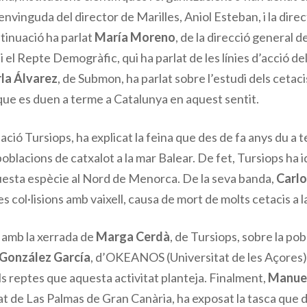
vinguda del director de Marilles, Aniol Esteban, i la direc
tinuació ha parlat
María Moreno
, de la direcció general d
 i el Repte Demogràfic, qui ha parlat de les línies d’acció 
la Álvarez
, de Submon, ha parlat sobre l’estudi dels cetaci
que es duen a terme a Catalunya en aquest sentit.
ciació Tursiops, ha explicat la feina que des de fa anys du a
poblacions de catxalot a la mar Balear. De fet, Tursiops ha 
questa espècie al Nord de Menorca. De la seva banda,
Carlo
es col·lisions amb vaixell, causa de mort de molts cetacis a 
 amb la xerrada de
Marga Cerdà
, de Tursiops, sobre la pob
 González García
, d’OKEANOS (Universitat de les Açores) 
els reptes que aquesta activitat planteja. Finalment,
Manuel
tat de Las Palmas de Gran Canària, ha exposat la tasca que 