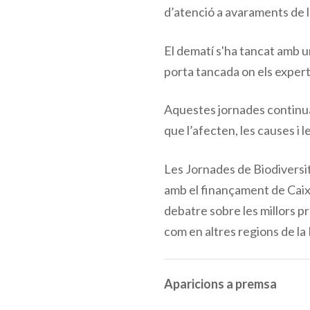
d’atenció a avaraments de l
El dematí s'ha tancat amb u
porta tancada on els exper
Aquestes jornades continuara
que l’afecten, les causes i 
Les Jornades de Biodiversit
amb el finançament de Caixa
debatre sobre les millors pr
com en altres regions de la
Aparicions a premsa