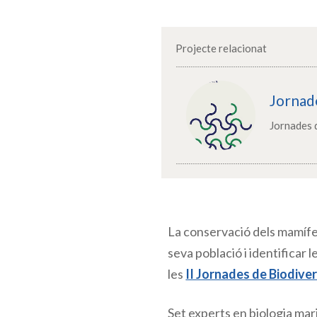
Projecte relacionat
Jornade
Jornades 
La conservació dels mamífers
seva població i identificar
les
II Jornades de Biodive
Set experts en biologia mar