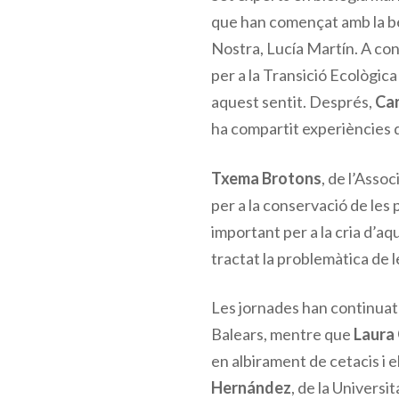
que han començat amb la ben
Nostra, Lucía Martín. A con
per a la Transició Ecològica
aquest sentit. Després,
Car
ha compartit experiències 
Txema Brotons
, de l’Asso
per a la conservació de les 
important per a la cria d’a
tractat la problemàtica de l
Les jornades han continuat
Balears, mentre que
Laura
en albirament de cetacis i 
Hernández
, de la Universi