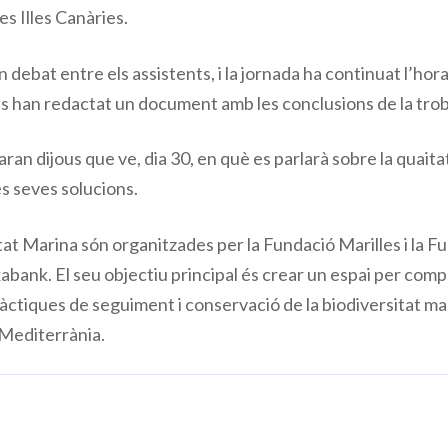
es Illes Canàries.
n debat entre els assistents, i la jornada ha continuat l’ho
ts han redactat un document amb les conclusions de la trob
n dijous que ve, dia 30, en què es parlarà sobre la quaitat
les seves solucions.
at Marina són organitzades per la Fundació Marilles i la 
bank. El seu objectiu principal és crear un espai per comp
àctiques de seguiment i conservació de la biodiversitat mari
 Mediterrània.