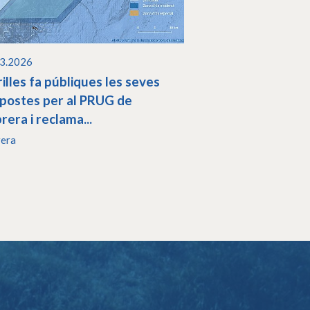
03.2026
illes fa públiques les seves
postes per al PRUG de
rera i reclama...
rera