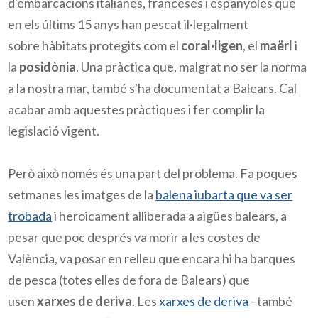
d'embarcacions italianes, franceses i espanyoles que
en els últims 15 anys han pescat il·legalment
sobre hàbitats protegits com el
coral·ligen
, el
maërl
i
la
posidònia
. Una pràctica que, malgrat no ser la norma
a la nostra mar, també s'ha documentat a Balears. Cal
acabar amb aquestes pràctiques i fer complir la
legislació vigent.
Però això només és una part del problema. Fa poques
setmanes les imatges de la
balena iubarta que va ser
trobada
i heroicament alliberada a aigües balears, a
pesar que poc després va morir a les costes de
València, va posar en relleu que encara hi ha barques
de pesca (totes elles de fora de Balears) que
usen
xarxes de deriva
. Les
xarxes de deriva
–també