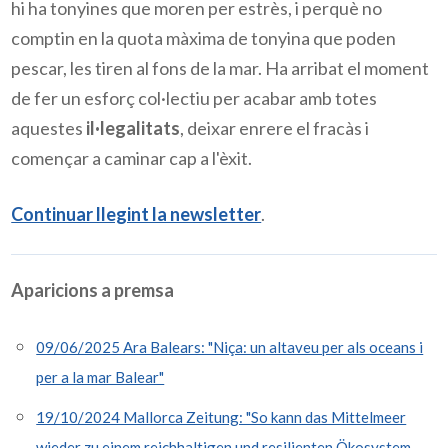
hi ha tonyines que moren per estrès, i perquè no
comptin en la quota màxima de tonyina que poden
pescar, les tiren al fons de la mar. Ha arribat el moment
de fer un esforç col·lectiu per acabar amb totes
aquestes
il·legalitats
, deixar enrere el fracàs i
començar a caminar cap a l'èxit.
Continuar llegint la newsletter
.
Aparicions a premsa
09/06/2025 Ara Balears: "Niça: un altaveu per als oceans i
per a la mar Balear"
19/10/2024 Mallorca Zeitung: "So kann das Mittelmeer
wieder zu einem reichhaltigen und resilienten Ökosystem