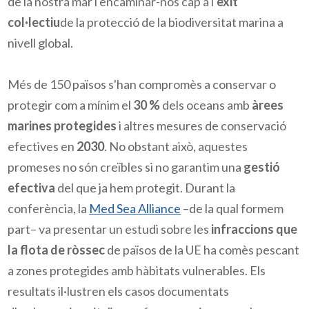
de la nostra mar i encaminar-nos cap a l'
èxit
col·lectiu
de la protecció de la biodiversitat marina a
nivell global.
Més de 150 països s'han compromès a conservar o
protegir com a mínim el
30 %
dels oceans amb
àrees
marines protegides
i altres mesures de conservació
efectives en
2030
. No obstant això, aquestes
promeses no són creïbles si no garantim una
gestió
efectiva
del que ja hem protegit. Durant la
conferència, la
Med Sea Alliance
–de la qual formem
part– va presentar un estudi sobre les
infraccions que
la flota de ròssec
de països de la UE ha comès pescant
a zones protegides amb hàbitats vulnerables. Els
resultats il·lustren els casos documentats