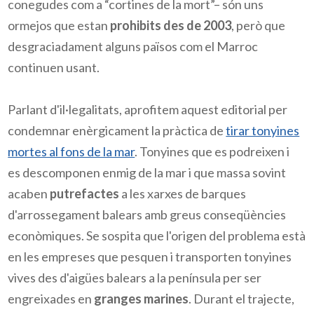
conegudes com a “cortines de la mort”– són uns
ormejos que estan
prohibits des de 2003
, però que
desgraciadament alguns països com el Marroc
continuen usant.
Parlant d'il·legalitats, aprofitem aquest editorial per
condemnar enèrgicament la pràctica de
tirar tonyines
mortes al fons de la mar
. Tonyines que es podreixen i
es descomponen enmig de la mar i que massa sovint
acaben
putrefactes
a les xarxes de barques
d'arrossegament balears amb greus conseqüències
econòmiques. Se sospita que l'origen del problema està
en les empreses que pesquen i transporten tonyines
vives des d'aigües balears a la península per ser
engreixades en
granges marines
. Durant el trajecte,