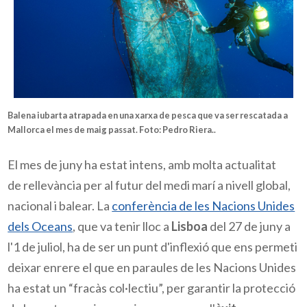
Balena i
ubarta
atrapada en una xarxa de pesca que va ser rescatada a
Mallorca el mes de maig passat. Foto: Pedro Riera.
.
El mes de juny ha estat intens, amb molta actualitat
de rellevància per al futur del medi marí a nivell global,
nacional i balear. La
conferència de les Nacions Unides
dels Oceans
, que va tenir lloc a
Lisboa
del 27 de juny a
l'1 de juliol, ha de ser un punt d'inflexió que ens permeti
deixar enrere el que en paraules de les Nacions Unides
ha estat un “fracàs col·lectiu”, per garantir la protecció