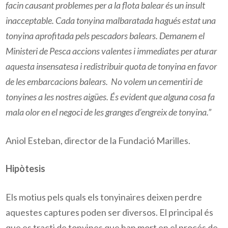
facin causant problemes
per a
la flota balear és un insult
inacceptable. Cada tonyina malbaratada hagués estat una
tonyina aprofitada pels pescadors balears. Demanem el
Ministeri de Pesca accions valentes i immediates per aturar
aquesta insensatesa i redistribuir quota de tonyina en favor
de les embarcacions balears. No volem un cementiri de
tonyines a les nostres aigües. És evident que alguna cosa fa
mala olor en el negoci de les granges d’engreix de tonyina.”
Aniol Esteban, director de la Fundació Marilles.
Hipòtesis
Els motius pels quals els tonyinaires deixen perdre
aquestes captures poden ser diversos. El principal és
que es tracti de tonyines que han mort en el procés de