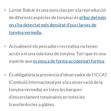
La mar Balear és una zona clau per a la reproducció
de diferents espècies de tonyina i
és
el lloc del món
on s'ha detectat més densitat d'ous i larves de
tonyina vermella.
Actualment els pescadors recreatius no tenen
accés a ni una sola tona de tonyina. Tot i que és una
espècie que
es pesca de forma accidental i furtiva
.
És obligatòria la presència d’observador de l’ICCAT
(Comissió Internacional per a la conservació de la
tonyina vermella) en totes les barques
d’encerclament tonyinaires en totes les
transferències a gàbies.