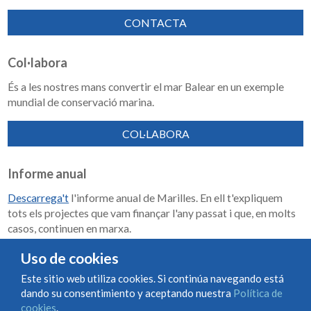
CONTACTA
Col·labora
És a les nostres mans convertir el mar Balear en un exemple
mundial de conservació marina.
COL·LABORA
Informe anual
Descarrega't
l'informe anual de Marilles. En ell t'expliquem
tots els projectes que vam finançar l'any passat i que, en molts
casos, continuen en marxa.
Memoria de impacto 2018-2023
Uso de cookies
Este sitio web utiliza cookies. Si continúa navegando está
dando su consentimiento y aceptando nuestra
Política de
Condiciones de uso y contratación
Política de cookies
cookies
.