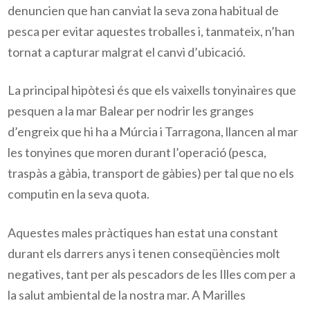
denuncien que han canviat la seva zona habitual de
pesca per evitar aquestes troballes i, tanmateix, n’han
tornat a capturar malgrat el canvi d’ubicació.
La principal hipòtesi és que els vaixells tonyinaires que
pesquen a la mar Balear per nodrir les granges
d’engreix que hi ha a Múrcia i Tarragona, llancen al mar
les tonyines que moren durant l’operació (pesca,
traspàs a gàbia, transport de gàbies) per tal que no els
computin en la seva quota.
Aquestes males pràctiques han estat una constant
durant els darrers anys i tenen conseqüències molt
negatives, tant per als pescadors de les Illes com per
a
la salut ambiental de la nostra mar. A Marilles