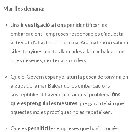
Marilles demana:
U
na
investigació a fons
per identificar les
embarcacions i empreses responsables d’aquesta
activitat i l’abast del problema
.
A
ra mateix no sabem
si
les tonyines mortes llançades a la mar balear son
unes desenes, centenars o milers.
Que el Govern espanyol aturi la pes
ca
de tonyina en
aigües de la mar
B
alear de les embarcacions
susceptibles d’haver creat aquest problema
fins
que es prenguin les mesures
que garanteixin que
aquest
e
s
males pràctiques no es repeteixen
.
Que es
penalitzi
les empreses que hagin comès