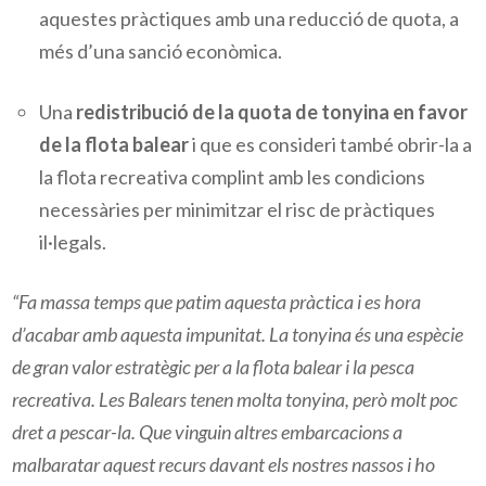
aquestes pràctiques amb una reducció de quota
,
a
més d’una sanció econòmica.
Una
redistribució de la quota de tonyina
en favor
de la
flota balear
i que es consideri també obrir-la a
la flota recreativa
complint amb les condicions
necessàries per minimitzar el risc de pràctiques
il·legals.
“Fa massa temps que patim aquesta pràctica i es hora
d’acabar amb aquesta impunitat. La tonyina és una espècie
de gran valor estratègic per a la flota balear i la pesca
recreativa.
Les
Balears te
nen
molta tonyina
,
però molt poc
dret a pescar-la. Que vinguin altres embarcacions a
malbaratar aquest recurs davant els nostres nassos i ho