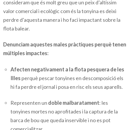
consideram que és molt greu que un peix d’altíssim
valor comercial i ecològic com és la tonyina es deixi
perdre d’aquesta manera i ho faci impactant sobre la
flota balear.
Denunciam aquestes males pràctiques perquè tenen
múltiples impactes:
Afecten negativament a la flota pesquera
de les
Illes
perquè pescar tonyines en descomposició els
hi fa perdre el jornal i posa en risc els seus aparells.
Representen un
doble malbaratament
: les
tonyines mortes no aprofitades i la captura de la
barca de bou que queda inservible i no es pot
comercialitzar.