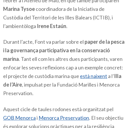
febrer a l’Ateneu de Maó, en què també participaren
Marina Tysoe
coordinadora de la Iniciativa de
Custòdia del Territori de les Illes Balears (ICTIB), i
l’ambientòloga
Irene Estaún
.
Durant l’acte, Font va parlar sobre el
paper de la pesca
i la governança participativa en la conservació
marina
. Tant ell com les altres dues participants, varen
enfocar les seves reflexions cap a un exemple concret:
el projecte de custòdia marina que
està naixent
a l’
Illa
de l’Aire
, impulsat per la Fundació Marilles i Menorca
Preservation.
Aquest cicle de taules rodones està organitzat pel
GOB Menorca
i
Menorca Preservation
. El seu objectiu
és explorar solucions pràctiques per a la resiliència