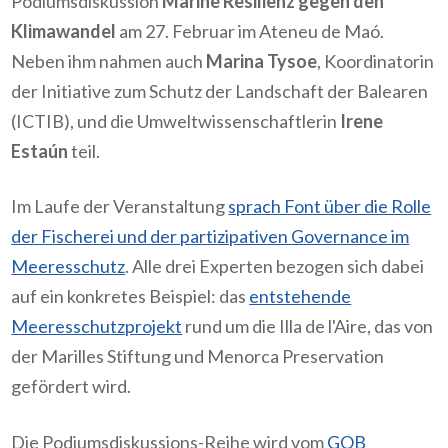
Podiumsdiskussion
Marine Resilienz gegen den
Klimawandel
am 27. Februar im Ateneu de Maó.
Neben ihm nahmen auch
Marina Tysoe
, Koordinatorin
der Initiative zum Schutz der Landschaft der Balearen
(ICTIB), und die Umweltwissenschaftlerin
Irene
Estaún
teil.
Im Laufe der Veranstaltung
sprach Font über die Rolle
der Fischerei und der partizipativen Governance im
Meeresschutz
. Alle drei Experten bezogen sich dabei
auf ein konkretes Beispiel: das
entstehende
Meeresschutzprojekt
rund um die Illa de l'Aire, das von
der Marilles Stiftung und Menorca Preservation
gefördert wird.
Die Podiumsdiskussions-Reihe wird vom
GOB