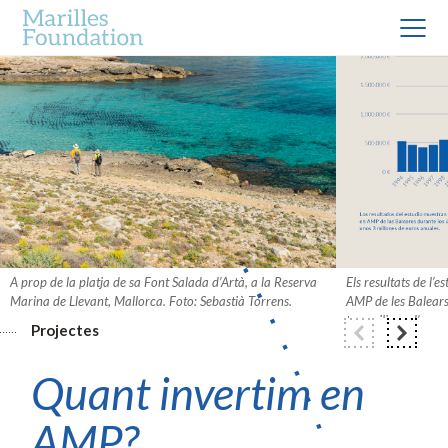
A prop de la platja de sa Font Salada d’Artà, a la Reserva
Els resultats de l’e
Marina de Llevant, Mallorca. Foto: Sebastià Torrens.
AMP de les Balears
tres milions d’euro
Projectes
Quant invertim en
AMP?