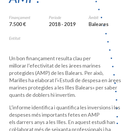
Finançament
Període
Àmbit
7.500 €
2018 - 2019
Baleares
Entitat
Un bon finançament resulta clau per
millorar l’efectivitat de les àrees marines
protegides (AMP) de les Balears. Per això,
Marilles ha elaborat l’«Estudi de despesa en àrees
marines protegides a les Illes Balears» per saber
quants de doblers hi invertim.
L’informe identifica i quantifica les inversions i les
despeses més importants fetes en AMP
els darrers anys a les Illes. En aquest estudi han
col·laborat més de seixanta professionals i ha