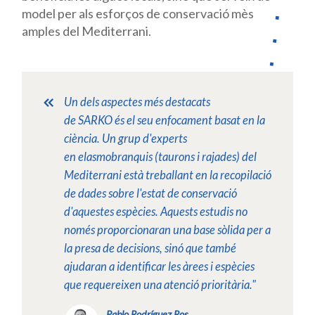
model per als esforços de conservació mès
amples del Mediterrani.
Un dels aspectes més destacats
de
SARKO
és el seu enfocament basat en la
ciència. Un grup d'experts
en
elasmobranquis
(taurons i rajades) del
Mediterrani està treballant en la recopilació
de dades sobre l'estat de conservació
d'aquestes espècies. Aquests estudis no
només proporcionaran una base sòlida per a
la presa de decisions, sinó que també
ajudaran a identificar les àrees i espècies
que requereixen una atenció prioritària."
Pablo Rodríguez Ros