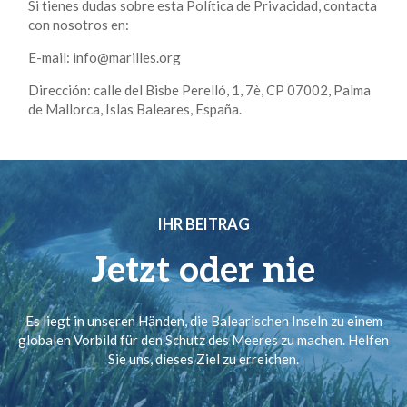
Si tienes dudas sobre esta Política de Privacidad, contacta
con nosotros en:
E-mail: info@marilles.org
Dirección: calle del Bisbe Perelló, 1, 7è, CP 07002, Palma
de Mallorca, Islas Baleares, España.
IHR BEITRAG
Jetzt oder nie
Es liegt in unseren Händen, die Balearischen Inseln zu einem
globalen Vorbild für den Schutz des Meeres zu machen. Helfen
Sie uns, dieses Ziel zu erreichen.