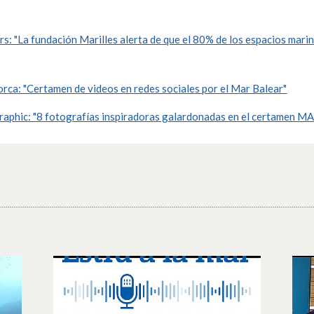
s: "La fundación Marilles alerta de que el 80% de los espacios mari
ca: "Certamen de videos en redes sociales por el Mar Balear"
phic: "8 fotografías inspiradoras galardonadas en el certamen M