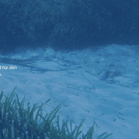
d für den
.