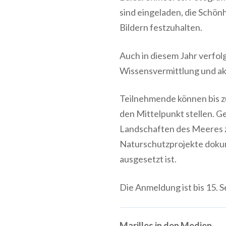
sind eingeladen, die Schönh
Bildern festzuhalten.
Auch in diesem Jahr verfol
Wissensvermittlung und ak
Teilnehmende können bis zu
den Mittelpunkt stellen. G
Landschaften des Meeres z
Naturschutzprojekte doku
ausgesetzt ist.
Die Anmeldung ist bis 15.
Marilles in den Medien