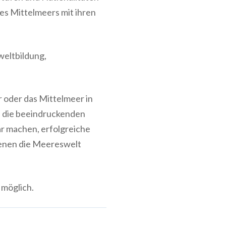
des Mittelmeers mit ihren
weltbildung,
r oder das Mittelmeer in
nd die beeindruckenden
r machen, erfolgreiche
enen die Meereswelt
möglich.