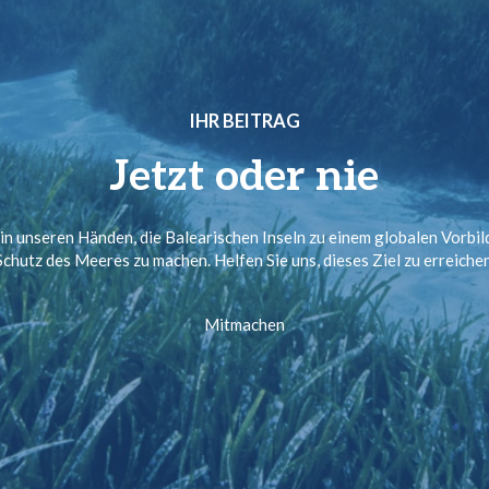
IHR BEITRAG
Jetzt oder nie
 in unseren Händen, die Balearischen Inseln zu einem globalen Vorbil
Schutz des Meeres zu machen. Helfen Sie uns, dieses Ziel zu erreichen
Mitmachen