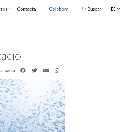
Contacta
Colabora
Buscar
rsos
ES
ació
ompartir