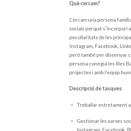
Què cercam?
Cercam una persona familiar
socials perquè s’incorpori 
peculiaritats de les princip
Instagram, Facebook, Linke
però també per dissenyar c
persona conegui les Illes B
projectes i amb l’equip hu
Descripció de tasques
Treballar estretament 
Gestionar les xarxes soc
Instagram, Facebook, Bl