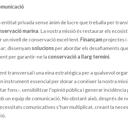
omunicació
 entitat privada sense ànim de lucre que treballa per transf
nservació marina
. La nostra missió és restaurar els ecosi
r un nivell de conservació excel·lent.
Finançam
projectes i
alear; dissenyam
solucions
per abordar els desafiaments que 
ent per garantir-ne la
conservació a llarg termini
.
nt transversal i una eina estratègica per a qualsevol organ
un instrument essencial per donar a conèixer la nostra missi
tar fons–, sensibilitzar l’opinió pública i generar incidència 
b un equip de comunicació. No obstant això, després de nou
ecessitats comunicatives s’han multiplicat, creant la neces
ió.