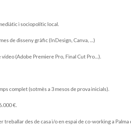
diàtic i sociopolític local.
s de disseny gràfic (InDesign, Canva, ...)
 vídeo (Adobe Premiere Pro, Final Cut Pro...).
mps complet (sotmès a 3 mesos de prova inicials).
36.000 €.
 treballar des de casa i/o en espai de co-working a Palma 