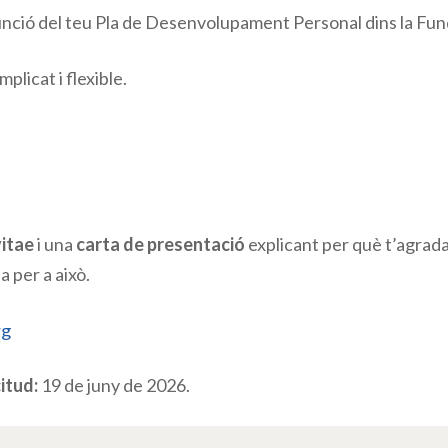
nció del teu Pla de Desenvolupament Personal dins la Fun
plicat i flexible.
vitae
i una
carta de presentació
explicant per què t’agrada
 per a això.
rg
citud:
19 de juny de 2026.