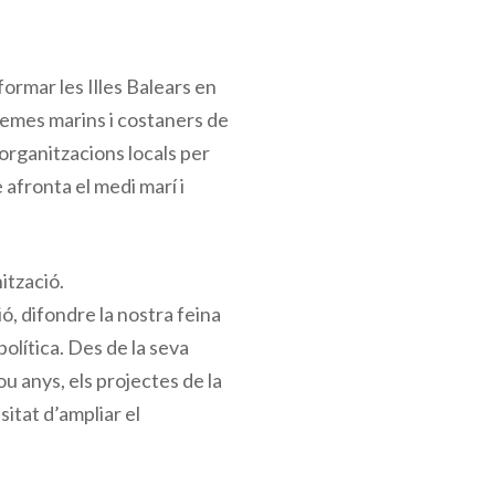
ormar les Illes Balears en
stemes marins i costaners de
 organitzacions locals per
afronta el medi marí i
ització.
ó, difondre la nostra feina
política. Des de la seva
 anys, els projectes de la
sitat d’ampliar el