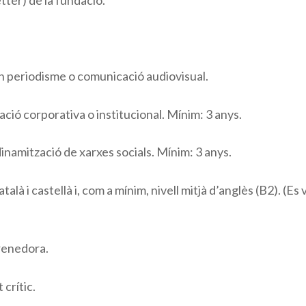
etter) de la fundació.
en periodisme o comunicació audiovisual.
ió corporativa o institucional. Mínim: 3 anys.
dinamització de xarxes socials. Mínim: 3 anys.
talà i castellà i, com a mínim, nivell mitjà d’anglès (B2). (E
prenedora.
t crític.