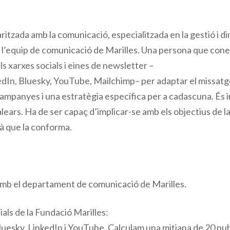
itzada amb la comunicació, especialitzada en la gestió i d
a l’equip de comunicació de Marilles. Una persona que coneg
als xarxes socials i eines de newsletter –
dIn, Bluesky, YouTube, Mailchimp– per adaptar el missatge
ampanyes i una estratègia específica per a cadascuna. És
alears. Ha de ser capaç d’implicar-se amb els objectius de l
mà que la conforma.
amb el departament de comunicació de Marilles.
ials de la Fundació Marilles:
uesky, LinkedIn i YouTube. Calculam una mitjana de 20 pu