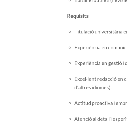
Editar el butlletí (newsl
Requisits
Titulació universitària 
Experiència en comunicac
Experiència en gestió i 
Excel·lent redacció en ca
d’altres idiomes).
Actitud proactiva i em
Atenció al detall i esperi