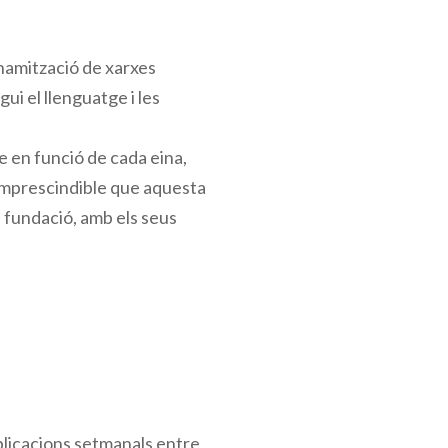
inamització de xarxes
ui el llenguatge i les
 en funció de cada eina,
 imprescindible que aquesta
a fundació, amb els seus
blicacions setmanals entre