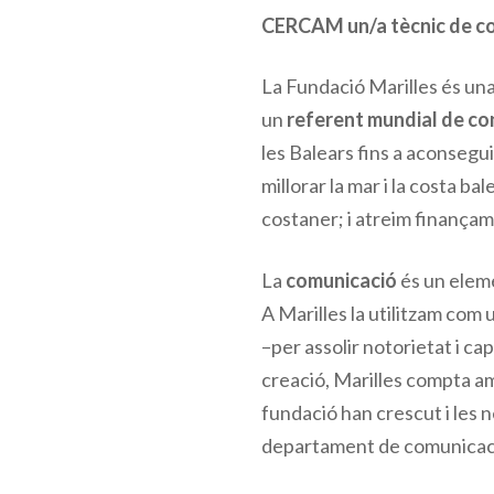
CERCAM un/a tècnic de c
La Fundació Marilles és una
un
referent mundial de co
les Balears fins a aconsegui
millorar la mar i la costa b
costaner; i atreim finançam
La
comunicació
és un eleme
A Marilles la utilitzam com 
–per assolir notorietat i cap
creació, Marilles compta am
fundació han crescut i les n
departament de comunicac