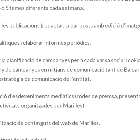
4 o 5 temes diferents cada setmana.
les publicacions (redactar, crear posts amb edició d’imatge
lítiques i elaborar informes periòdics.
la planificació de campanyes per a cada xarxa social i col·
ny de campanyes en mitjans de comunicació tant de Balears
’estratègia de comunicació de l’entitat.
zació d’esdeveniments mediàtics (rodes de premsa, presenta
activitats organitzades per Marilles).
ització de continguts del web de Marilles.