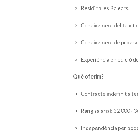
Residir a les Balears.
Coneixement del teixit me
Coneixement de programe
Experiència en edició de
Què oferim?
Contracte indefinit a te
Rang salarial: 32.000 - 
Independència per poder