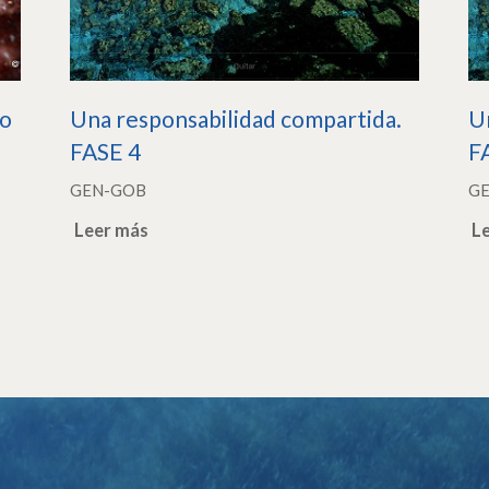
to
Una responsabilidad compartida.
U
FASE 4
F
GEN-GOB
G
Leer más
L