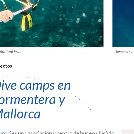
oto: Toni Frau
Jóvenes sum
ectos
ive camps en
ormentera y
allorca
lmarí
es una asociación y centro de buceo ubicado