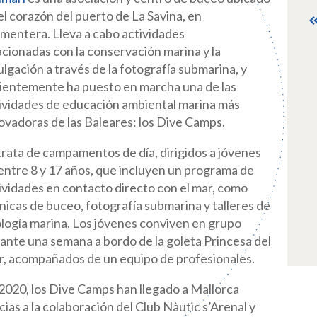
el corazón del puerto de La Savina, en
mentera. Lleva a cabo actividades
acionadas con la conservación marina y la
ulgación a través de la fotografía submarina, y
ientemente ha puesto en marcha una de las
ividades de educación ambiental marina más
ovadoras de las Baleares: los Dive Camps.
trata de campamentos de día, dirigidos a jóvenes
entre 8 y 17 años, que incluyen un programa de
ividades en contacto directo con el mar, como
nicas de buceo, fotografía submarina y talleres de
logía marina. Los jóvenes conviven en grupo
ante una semana a bordo de la goleta Princesa del
, acompañados de un equipo de profesionales.
2020, los Dive Camps han llegado a Mallorca
cias a la colaboración del Club Nàutic s’Arenal y