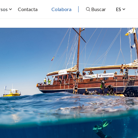
Contacta
Colabora
Buscar
rsos
ES