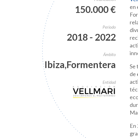
en 
150.000 €
For
rel
Periodo
div
2018 - 2022
rec
act
inn
Ámbito
Ibiza,Formentera
Se 
de 
act
Entidad
téc
eco
dur
Mar
En 
gra