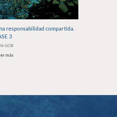
na responsabilidad compartida.
ASE 3
EN-GOB
eer más