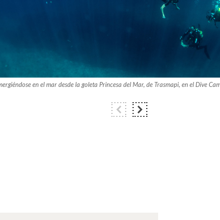
ergiéndose en el mar desde la goleta Princesa del Mar, de Trasmapi, en el Dive Ca