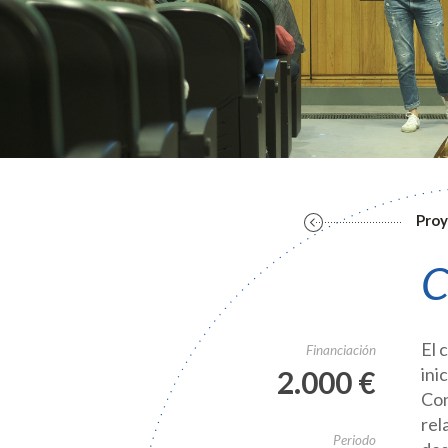
Proy
C
El 
Financiación
ini
2.000 €
Con
rel
Periodo