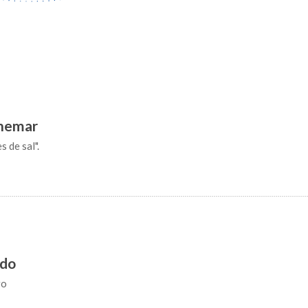
inemar
 de sal".
ido
ro