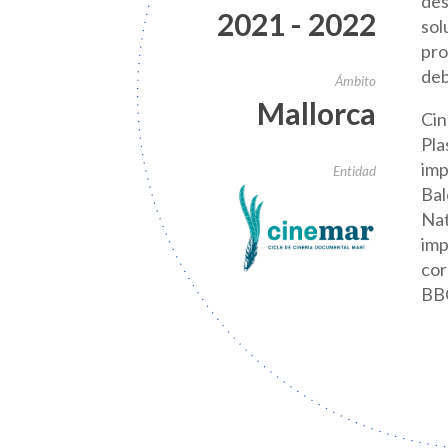
des
2021 - 2022
sol
pro
deb
Ámbito
Mallorca
Cin
Pla
imp
Entidad
Bal
Nat
imp
cor
BB