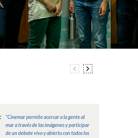
“
Cinemar permite acercar a la gente al
mar a través de las imágenes y participar
de un debate vivo y abierto con todos los