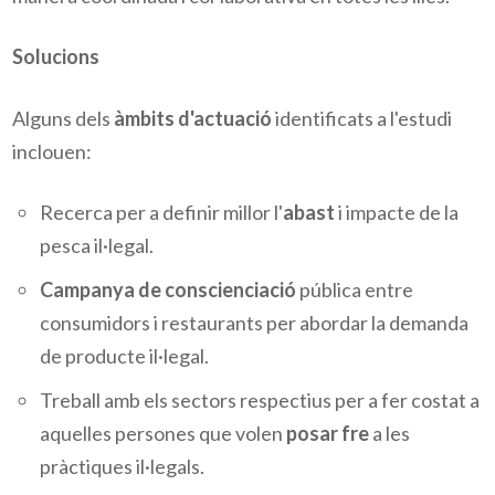
Solucions
Alguns dels
àmbits d'actuació
identificats a l'estudi
inclouen:
Recerca per a definir millor l'
abast
i impacte de la
pesca il·legal.
Campanya de conscienciació
pública entre
consumidors i restaurants per abordar la demanda
de producte il·legal.
Treball amb els sectors respectius per a fer costat a
aquelles persones que volen
posar fre
a les
pràctiques il·legals.