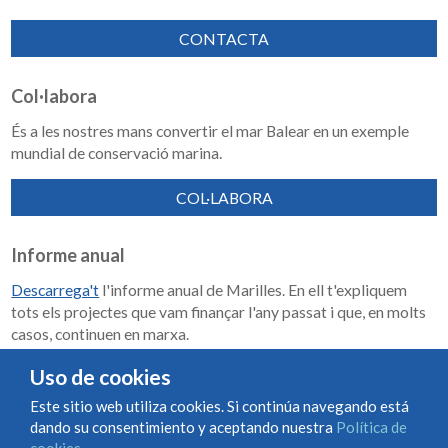
CONTACTA
Col·labora
És a les nostres mans convertir el mar Balear en un exemple
mundial de conservació marina.
COL·LABORA
Informe anual
Descarrega't
l'informe anual de Marilles. En ell t'expliquem
tots els projectes que vam finançar l'any passat i que, en molts
casos, continuen en marxa.
Memoria de impacto 2018-2023
Uso de cookies
Este sitio web utiliza cookies. Si continúa navegando está
dando su consentimiento y aceptando nuestra
Política de
Condiciones de uso y contratación
Política de cookies