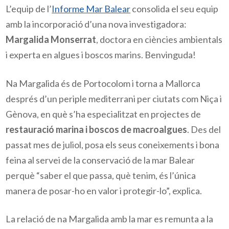
L’equip de l’
Informe Mar Balear
 consolida el seu equip 
amb la incorporació d’una nova investigadora: 
Margalida Monserrat
, doctora en ciències ambientals 
i experta en algues i boscos marins. Benvinguda!
Na Margalida és de Portocolom i torna a Mallorca 
després d’un periple mediterrani per ciutats com Niça i 
Gènova, en què s’ha especialitzat en projectes de 
restauració marina i boscos de macroalgues
. Des del 
passat mes de juliol, posa els seus coneixements i bona 
feina al servei de la conservació de la mar Balear 
perquè “saber el que passa, què tenim, és l’única 
manera de posar-ho en valor i protegir-lo”, explica.
La relació de na Margalida amb la mar es remunta a la 