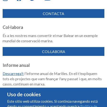
CONTACTA
Col·labora
És a les nostres mans convertir el mar Balear en un exemple
mundial de conservació marina.
COL·LABORA
Informe anual
Descarrega't
l'informe anual de Marilles. En ell t'expliquem
tots els projectes que vam finançar l'any passat i que, en molts
casos, continuen en marxa.
Memoria de impacto 2018-2023
Uso de cookies
Este sitio web utiliza cookies. Si continúa navegando está
dando su consentimiento y aceptando nuestra
Política de