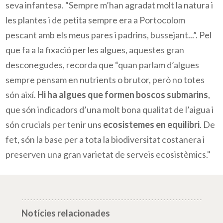
seva infantesa. “Sempre m’han agradat molt la natura i 
les plantes i de petita sempre era a Portocolom 
pescant amb els meus pares i padrins, bussejant...”. Pel 
que fa a la fixació per les algues, aquestes gran 
desconegudes, recorda que “quan parlam d’algues 
sempre pensam en nutrients o brutor, però no totes 
són així. 
Hi ha algues que formen boscos submarins
, 
que són indicadors d’una molt bona qualitat de l’aigua i 
són crucials per tenir uns 
ecosistemes en equilibri
. De 
fet, són la base per a tota la biodiversitat costanera i 
preserven una gran varietat de serveis ecosistèmics." 
Notícies relacionades