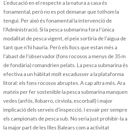
L’educació en el respecte a la natura a casa és
fonamental, però no es pot demanar que tothom la
tengui. Per això és fonamental la intervenció de
l’Administració. Si la pesca submarina fora l’única
modalitat de pesca vigent, el peix sortiria de l’aigua de
tant que n’hi hauria. Però els llocs que estan més a
l’abast de l’observador (fons rocosos a menys de 35 m
de fondària) romandrien pelats. La pesca submarina és
efectiva a un hàbitat molt escadusser a la plataforma
litoral: els fons rocosos abruptes. A cap altra més. Ara
mateix per fer sostenible la pesca submarina manquen
vedes (anfós, llobarro, cirviola, escorball) i major
implicació dels serveis d’inspecció. I esvair per sempre
els campionats de pesca sub. No seria just prohibir-la a
la major part de les Illes Balears com a activitat