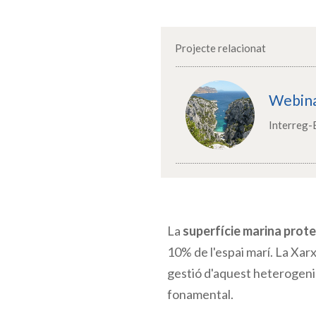
Projecte relacionat
Webina
Interreg-
La
superfície marina prot
10% de l'espai marí. La Xar
ges
tió
d'aquest heterogeni 
fonamental.