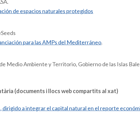
ASA.
iación de espacios naturales protegidos
eSeeds
nciación para las AMPs del Mediterráneo
.
de Medio Ambiente y Territorio, Gobierno de las Islas Bal
ria (documents i llocs web compartits al xat)
irigido a integrar el capital natural en el reporte económ