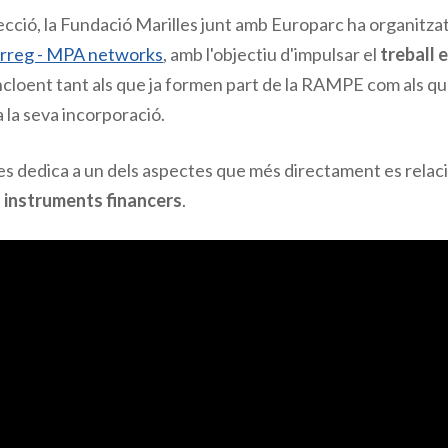
cció, la Fundació Marilles junt amb Europarc ha organitzat
erreg - MPA networks
, amb l'objectiu d'impulsar el
treball 
incloent tant als que ja formen part de la RAMPE com als 
a la seva incorporació.
es dedica a un dels aspectes que més directament es relaci
s instruments financers
.