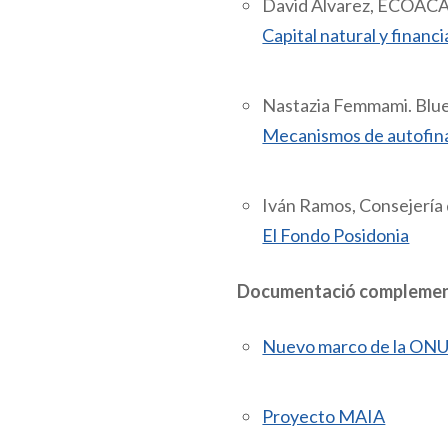
David Álvarez, ECOAC
Capital natural y financ
Nastazia Femmami. Blu
Mecanismos de autofina
Iván Ramos, Consejería 
El Fondo Posidonia
Documentació complementà
Nuevo marco de la ONU, d
Proyecto MAIA