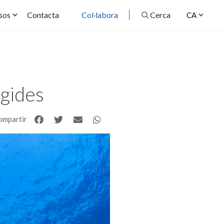
Contacta
Col·labora
Cerca
sos
CA
egides
ompartir