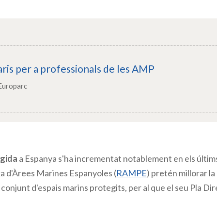
ris per a professionals de les AMP
Europarc
egida
a Espanya s'ha incrementat notablement en els últim
xa d'Àrees Marines Espanyoles (
RAMPE
)
pretén millorar la 
conjunt d'espais marins protegits, per al que el seu Pla Di