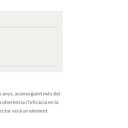
s anys, aconseguint més del
coherència i l'eficàcia en la
rector serà un element