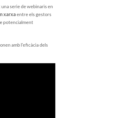
 una serie de webinaris en
en xarxa
entre els gestors
que potencialment
onen amb l'eficàcia dels