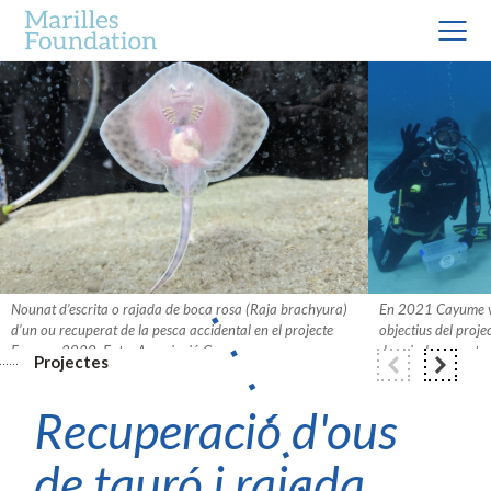
Nounat d’escrita o rajada de boca rosa (Raja brachyura)
En 2021 Cayume va
d’un ou recuperat de la pesca accidental en el projecte
objectius del proj
Eggcase 2020. Foto: Associació Cayume.
de rajada nascuts 
Projectes
Foto: Cayume.
Recuperació d'ous
de tauró i rajada