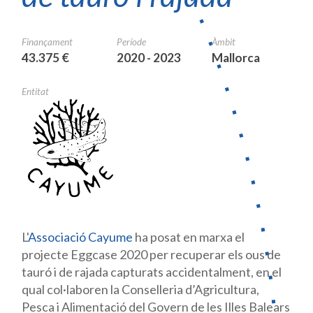
Finançament
Període
Àmbit
43.375 €
2020 - 2023
Mallorca
Entitat
L'
Associació
Cayume
ha posat en marxa el
projecte Eggcase 2020 per recuperar els ous de
tauró i de rajada capturats accidentalment, en el
qual col·laboren la Conselleria d’Agricultura,
Pesca i Alimentació del Govern de les Illes Balears