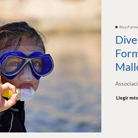
Ibiza,Form
Dive
Form
Mall
Associaci
Llegir més