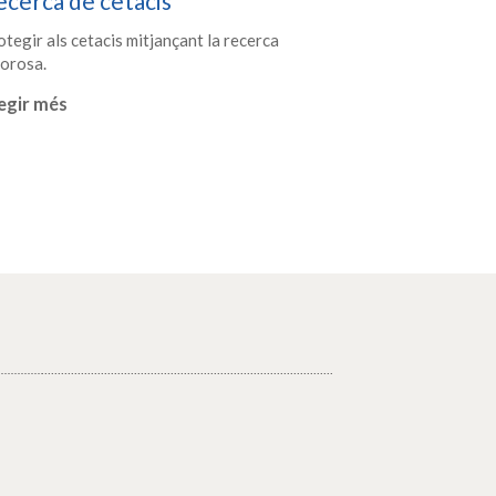
cerca de cetacis
tegir als cetacis mitjançant la recerca
gorosa.
egir més