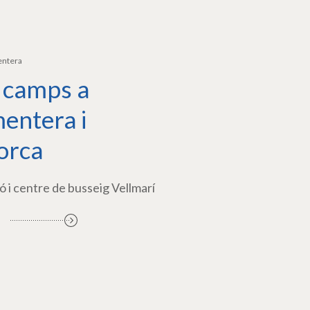
entera
 camps a
entera i
orca
ó i centre de busseig Vellmarí