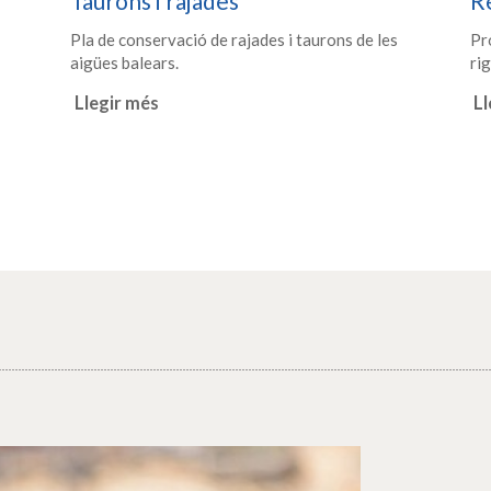
Taurons i rajades
Re
Pla de conservació de rajades i taurons de les
Pro
aigües balears.
ri
Llegir més
Ll