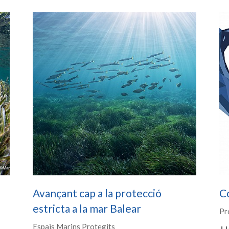
Avançant cap a la protecció
C
estricta a la mar Balear
Pr
Espais Marins Protegits