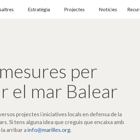
altres
Estratègia
Projectes
Notícies
Recur
mesures per
r el mar Balear
rsos projectes i iniciatives locals en defensa de la
ars. Si tens alguna idea que creguis que encaixa amb
-la arribar a
info@marilles.org
.