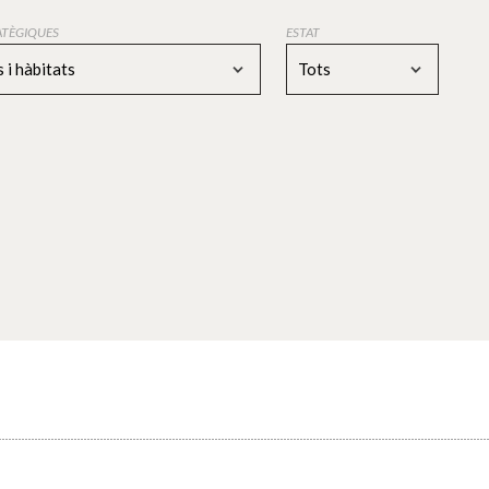
RATÈGIQUES
ESTAT
 i hàbitats
Tots