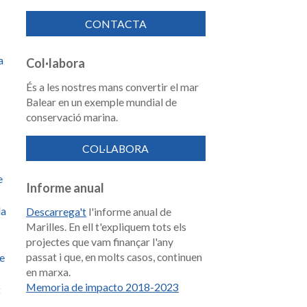
CONTACTA
a
Col·labora
És a les nostres mans convertir el mar
Balear en un exemple mundial de
conservació marina.
COL·LABORA
e
Informe anual
la
Descarrega't
l'informe anual de
Marilles. En ell t'expliquem tots els
projectes que vam finançar l'any
passat i que, en molts casos, continuen
de
en marxa.
Memoria de impacto 2018-2023
t