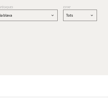
RATÈGIQUES
ESTAT
a blava
Tots