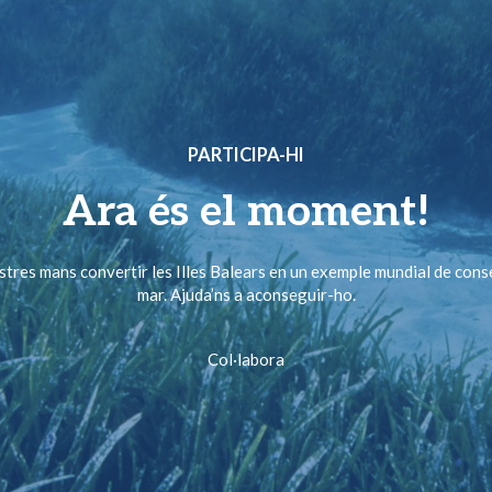
PARTICIPA-HI
Ara és el moment!
ostres mans convertir les Illes Balears en un exemple mundial de cons
mar. Ajuda’ns a aconseguir-ho.
Col·labora