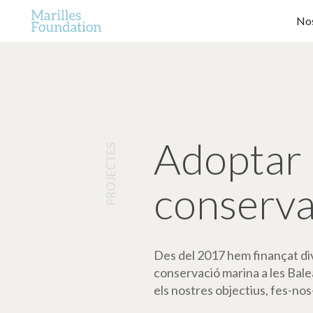
Nos
Adoptar 
PROJECTES
conserva
Des del 2017 hem finançat dive
conservació marina a les Bale
els nostres objectius, fes-nos