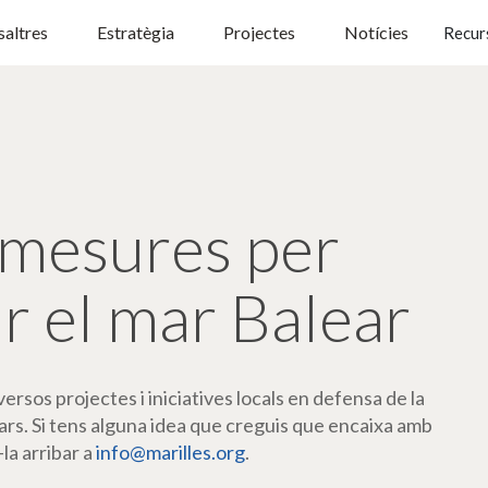
altres
Estratègia
Projectes
Notícies
Recur
mesures per
r el mar Balear
rsos projectes i iniciatives locals en defensa de la
ars. Si tens alguna idea que creguis que encaixa amb
-la arribar a
info@marilles.org
.