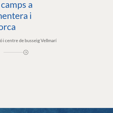
 camps a
entera i
orca
ó i centre de busseig Vellmarí