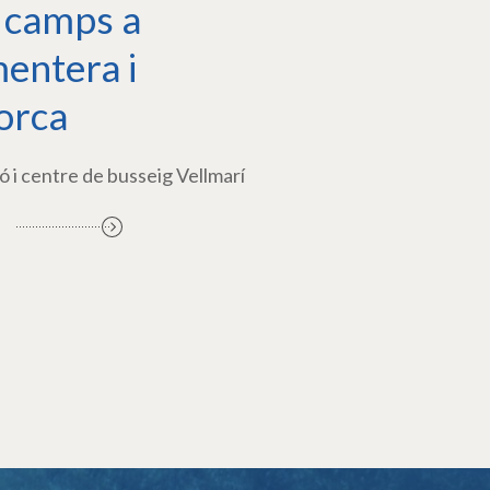
 camps a
entera i
orca
ó i centre de busseig Vellmarí