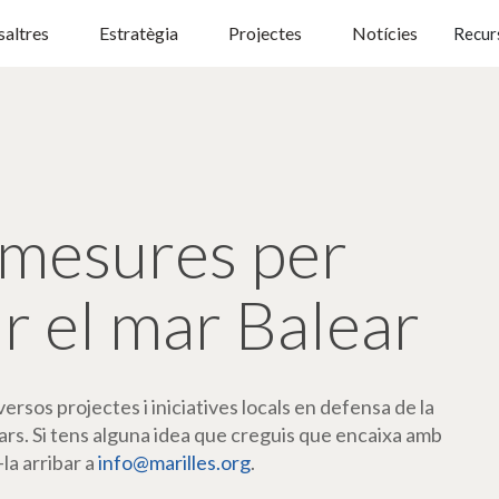
altres
Estratègia
Projectes
Notícies
Recur
mesures per
r el mar Balear
rsos projectes i iniciatives locals en defensa de la
ars. Si tens alguna idea que creguis que encaixa amb
-la arribar a
info@marilles.org
.