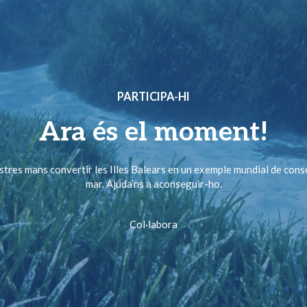
PARTICIPA-HI
Ara és el moment!
ostres mans convertir les Illes Balears en un exemple mundial de cons
mar. Ajuda’ns a aconseguir-ho.
Col·labora