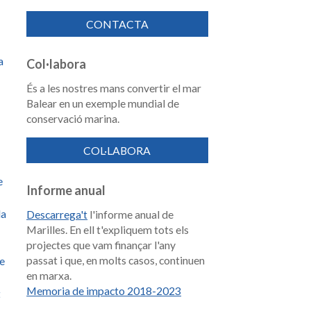
CONTACTA
a
Col·labora
És a les nostres mans convertir el mar
Balear en un exemple mundial de
conservació marina.
COL·LABORA
e
Informe anual
la
Descarrega't
l'informe anual de
Marilles. En ell t'expliquem tots els
projectes que vam finançar l'any
passat i que, en molts casos, continuen
de
en marxa.
Memoria de impacto 2018-2023
t