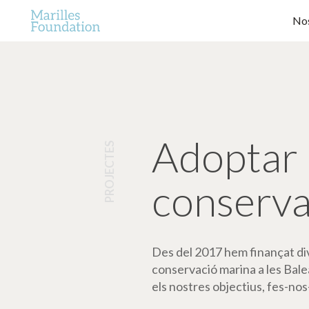
Nos
Adoptar 
PROJECTES
conserva
Des del 2017 hem finançat dive
conservació marina a les Bale
els nostres objectius, fes-nos