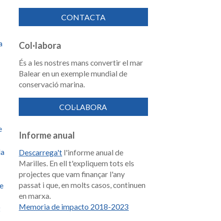
CONTACTA
a
Col·labora
És a les nostres mans convertir el mar
Balear en un exemple mundial de
conservació marina.
COL·LABORA
e
Informe anual
la
Descarrega't
l'informe anual de
Marilles. En ell t'expliquem tots els
projectes que vam finançar l'any
passat i que, en molts casos, continuen
de
en marxa.
Memoria de impacto 2018-2023
t