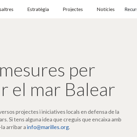
altres
Estratègia
Projectes
Notícies
Recur
mesures per
r el mar Balear
rsos projectes i iniciatives locals en defensa de la
ars. Si tens alguna idea que creguis que encaixa amb
-la arribar a
info@marilles.org
.