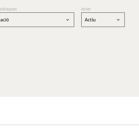
RATÈGIQUES
ESTAT
gació
Actiu