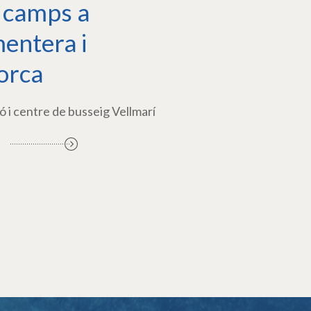
 camps a
entera i
orca
ó i centre de busseig Vellmarí