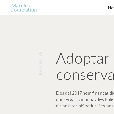
Nos
Adoptar 
PROJECTES
conserva
Des del 2017 hem finançat dive
conservació marina a les Bale
els nostres objectius, fes-nos