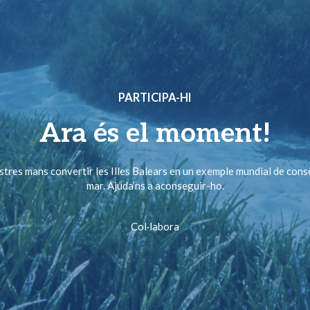
PARTICIPA-HI
Ara és el moment!
ostres mans convertir les Illes Balears en un exemple mundial de cons
mar. Ajuda’ns a aconseguir-ho.
Col·labora