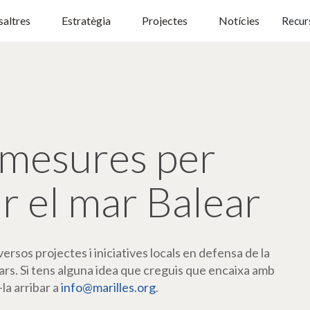
altres
Estratègia
Projectes
Notícies
Recur
mesures per
r el mar Balear
rsos projectes i iniciatives locals en defensa de la
ars. Si tens alguna idea que creguis que encaixa amb
-la arribar a
info@marilles.org
.