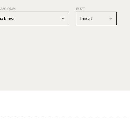
RATÈGIQUES
ESTAT
a blava
Tancat