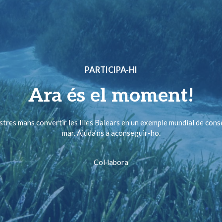
PARTICIPA-HI
Ara és el moment!
ostres mans convertir les Illes Balears en un exemple mundial de cons
mar. Ajuda’ns a aconseguir-ho.
Col·labora