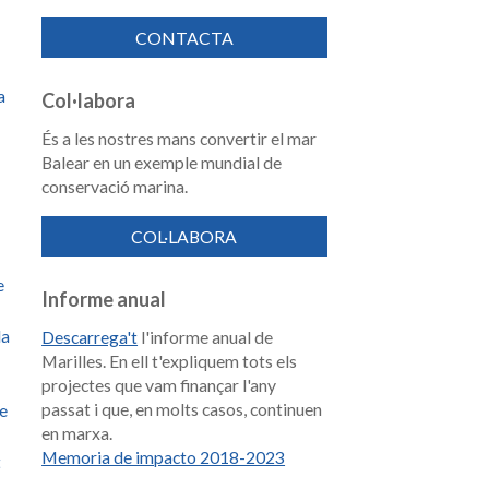
CONTACTA
a
Col·labora
És a les nostres mans convertir el mar
Balear en un exemple mundial de
conservació marina.
COL·LABORA
e
Informe anual
la
Descarrega't
l'informe anual de
Marilles. En ell t'expliquem tots els
projectes que vam finançar l'any
passat i que, en molts casos, continuen
de
en marxa.
Memoria de impacto 2018-2023
t