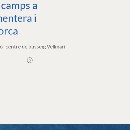
 camps a
entera i
orca
ó i centre de busseig Vellmarí