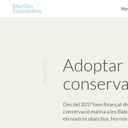
Nos
Adoptar 
PROJECTES
conserva
Des del 2017 hem finançat dive
conservació marina a les Bale
els nostres objectius, fes-nos