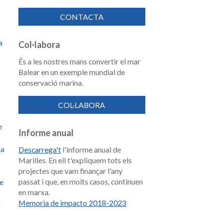
CONTACTA
a
Col·labora
És a les nostres mans convertir el mar
Balear en un exemple mundial de
conservació marina.
COL·LABORA
e
Informe anual
la
Descarrega't
l'informe anual de
Marilles. En ell t'expliquem tots els
projectes que vam finançar l'any
passat i que, en molts casos, continuen
de
en marxa.
Memoria de impacto 2018-2023
t