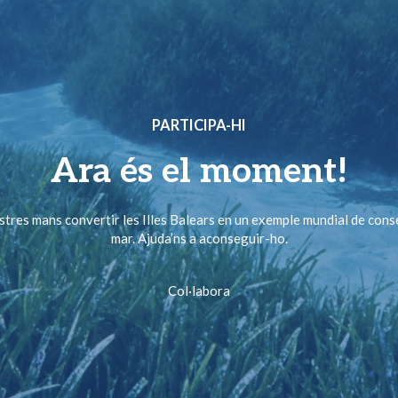
PARTICIPA-HI
Ara és el moment!
ostres mans convertir les Illes Balears en un exemple mundial de cons
mar. Ajuda’ns a aconseguir-ho.
Col·labora