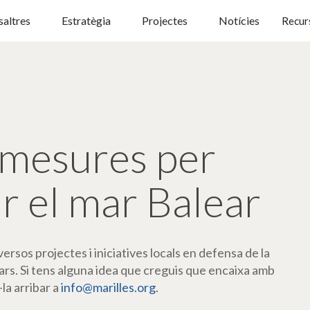
altres
Estratègia
Projectes
Notícies
Recur
mesures per
r el mar Balear
rsos projectes i iniciatives locals en defensa de la
ars. Si tens alguna idea que creguis que encaixa amb
-la arribar a
info@marilles.org
.