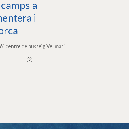
 camps a
entera i
orca
ó i centre de busseig Vellmarí