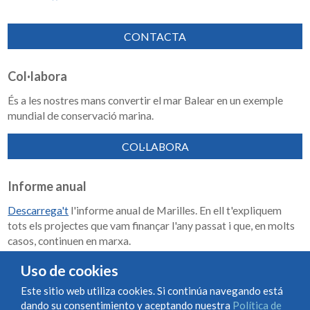
CONTACTA
Col·labora
És a les nostres mans convertir el mar Balear en un exemple
mundial de conservació marina.
COL·LABORA
Informe anual
Descarrega't
l'informe anual de Marilles. En ell t'expliquem
tots els projectes que vam finançar l'any passat i que, en molts
casos, continuen en marxa.
Memoria de impacto 2018-2023
Uso de cookies
Este sitio web utiliza cookies. Si continúa navegando está
dando su consentimiento y aceptando nuestra
Política de