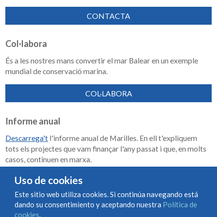
CONTACTA
Col·labora
És a les nostres mans convertir el mar Balear en un exemple
mundial de conservació marina.
COL·LABORA
Informe anual
Descarrega't
l'informe anual de Marilles. En ell t'expliquem
tots els projectes que vam finançar l'any passat i que, en molts
casos, continuen en marxa.
Memoria de impacto 2018-2023
Uso de cookies
Este sitio web utiliza cookies. Si continúa navegando está
dando su consentimiento y aceptando nuestra
Política de
Condiciones de uso y contratación
Política de cookies
cookies
.