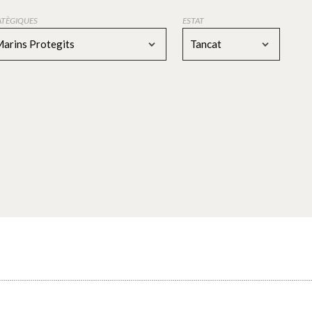
RATÈGIQUES
ESTAT
Marins Protegits
Tancat