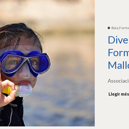
Ibiza,Form
Dive
Form
Mall
Associaci
Llegir més