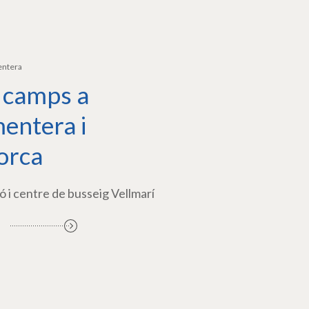
entera
 camps a
entera i
orca
ó i centre de busseig Vellmarí