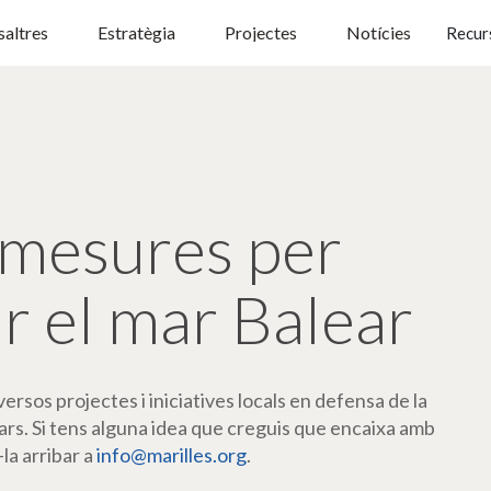
altres
Estratègia
Projectes
Notícies
Recur
mesures per
r el mar Balear
rsos projectes i iniciatives locals en defensa de la
ars. Si tens alguna idea que creguis que encaixa amb
-la arribar a
info@marilles.org
.