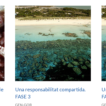
de
Una responsabilitat compartida.
Un
FASE 3
F
GEN-GOB
G