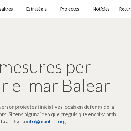
altres
Estratègia
Projectes
Notícies
Recur
mesures per
r el mar Balear
rsos projectes i iniciatives locals en defensa de la
ars. Si tens alguna idea que creguis que encaixa amb
-la arribar a
info@marilles.org
.