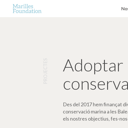
Nos
Adoptar 
PROJECTES
conserva
Des del 2017 hem finançat dive
conservació marina a les Bale
els nostres objectius, fes-nos