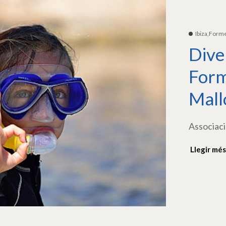
Ibiza,Form
Dive
Form
Mall
Associaci
Llegir més