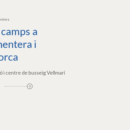
entera
 camps a
entera i
orca
ó i centre de busseig Vellmarí