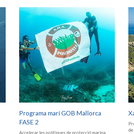
Programa marí GOB Mallorca
X
FASE 2
Pr
de
Accelerar les polítiques de protecció marina.