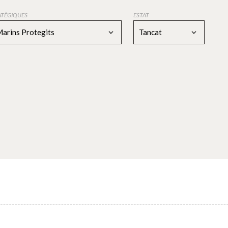
RATÈGIQUES
ESTAT
Marins Protegits
Tancat