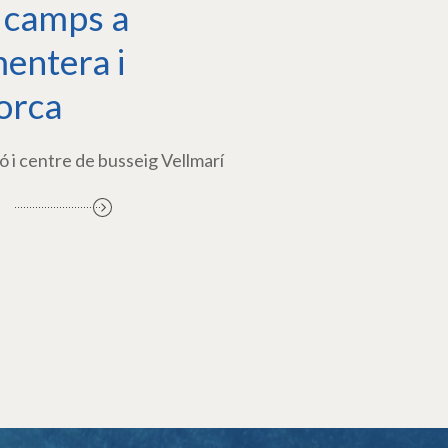
 camps a
entera i
orca
ó i centre de busseig Vellmarí