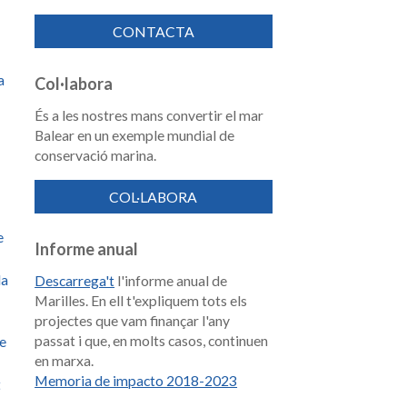
CONTACTA
a
Col·labora
És a les nostres mans convertir el mar
Balear en un exemple mundial de
conservació marina.
COL·LABORA
e
Informe anual
la
Descarrega't
l'informe anual de
Marilles. En ell t'expliquem tots els
projectes que vam finançar l'any
passat i que, en molts casos, continuen
de
en marxa.
Memoria de impacto 2018-2023
t