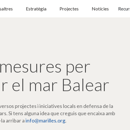
altres
Estratègia
Projectes
Notícies
Recur
mesures per
r el mar Balear
rsos projectes i iniciatives locals en defensa de la
ars. Si tens alguna idea que creguis que encaixa amb
-la arribar a
info@marilles.org
.