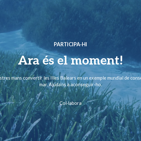
PARTICIPA-HI
Ara és el moment!
ostres mans convertir les Illes Balears en un exemple mundial de cons
mar. Ajuda’ns a aconseguir-ho.
Col·labora