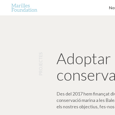
Nos
Adoptar 
PROJECTES
conserva
Des del 2017 hem finançat dive
conservació marina a les Bale
els nostres objectius, fes-nos