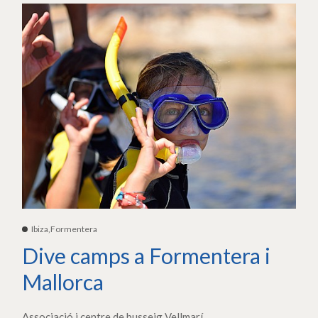
Ibiza,Formentera
Dive camps a Formentera i
Mallorca
Associació i centre de busseig Vellmarí