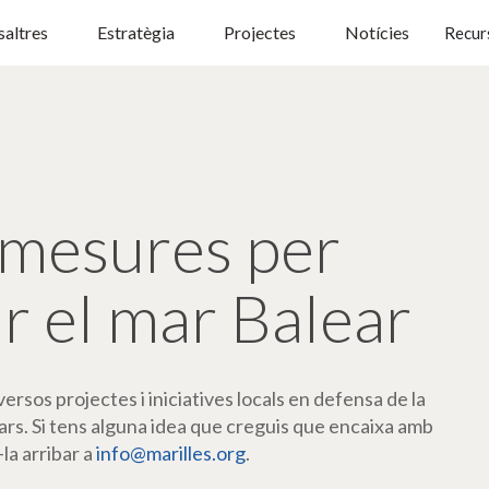
altres
Estratègia
Projectes
Notícies
Recur
mesures per
r el mar Balear
rsos projectes i iniciatives locals en defensa de la
ars. Si tens alguna idea que creguis que encaixa amb
-la arribar a
info@marilles.org
.