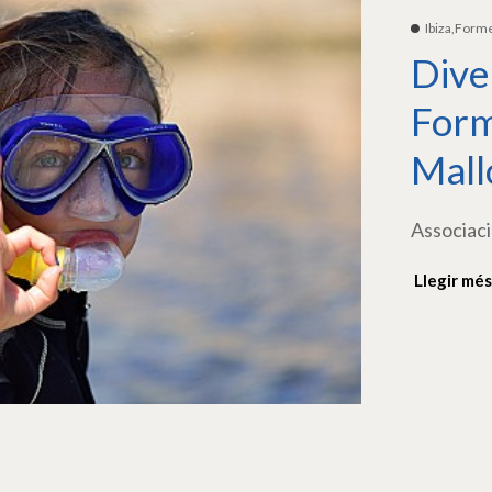
Ibiza,Form
Dive
Form
Mall
Associaci
Llegir més