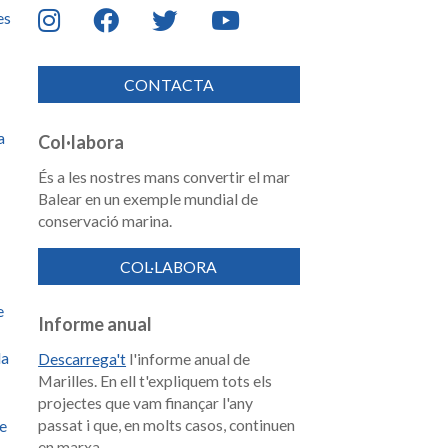
es
CONTACTA
a
Col·labora
És a les nostres mans convertir el mar
Balear en un exemple mundial de
conservació marina.
COL·LABORA
e
Informe anual
la
Descarrega't
l'informe anual de
Marilles. En ell t'expliquem tots els
projectes que vam finançar l'any
passat i que, en molts casos, continuen
de
en marxa.