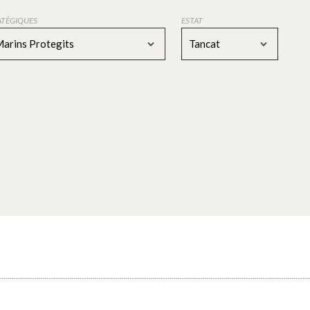
RATÈGIQUES
ESTAT
Marins Protegits
Tancat