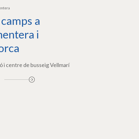
entera
 camps a
entera i
orca
ó i centre de busseig Vellmarí