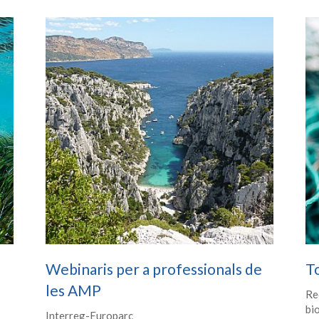
Webinaris per a professionals de
T
les AMP
Re
bi
Interreg-Europarc